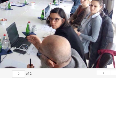
›
of
2