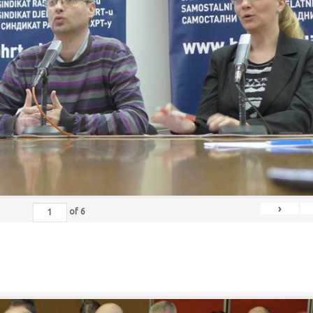
›
of
6