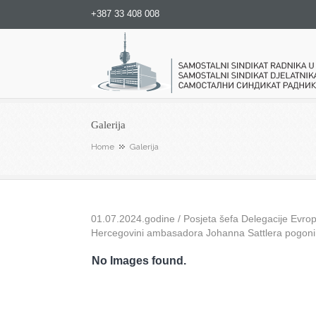
+387 33 408 008
Samostalni sindikat radnika u
Galerija
Home
Galerija
01.07.2024.godine / Posjeta šefa Delegacije Evrops
Hercegovini ambasadora Johanna Sattlera pogon
No Images found.