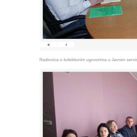
«
‹
Radionica o kolektivnim ugovorima u Javnim servisi