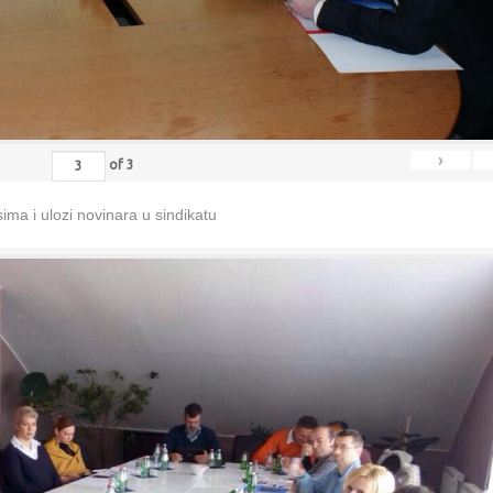
›
of
3
ma i ulozi novinara u sindikatu