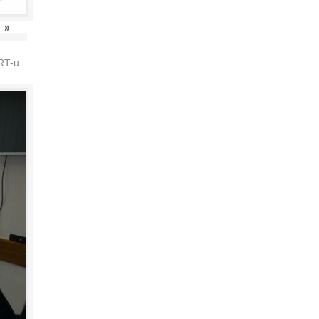
»
HRT-u