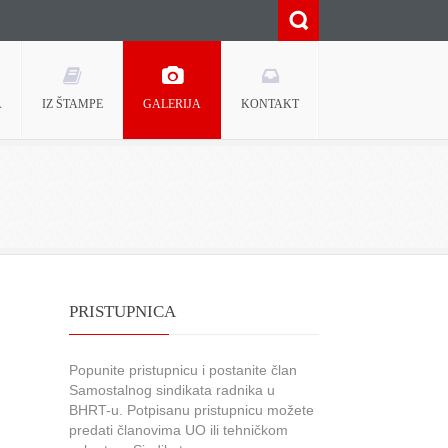
A
IZ ŠTAMPE
GALERIJA
KONTAKT
PRISTUPNICA
Popunite pristupnicu i postanite član
Samostalnog sindikata radnika u
BHRT-u. Potpisanu pristupnicu možete
predati članovima UO ili tehničkom