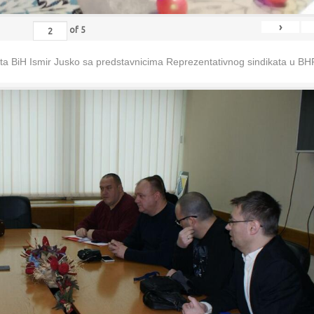
›
of
5
eta BiH Ismir Jusko sa predstavnicima Reprezentativnog sindikata u B