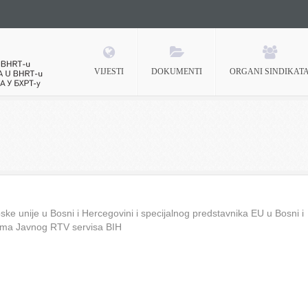
VIJESTI
DOKUMENTI
ORGANI SINDIKAT
 BHRT-u
ke unije u Bosni i Hercegovini i specijalnog predstavnika EU u Bosni i
ima Javnog RTV servisa BIH