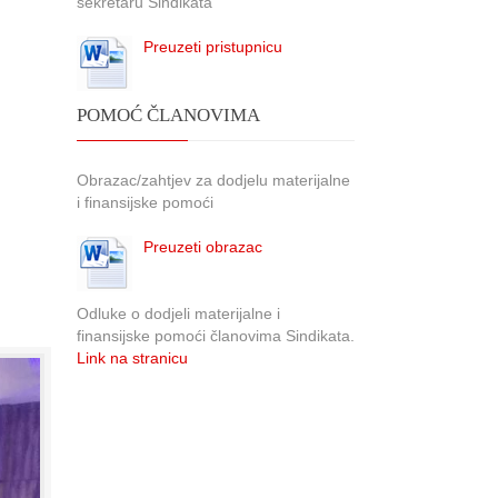
sekretaru Sindikata
Preuzeti pristupnicu
POMOĆ ČLANOVIMA
Obrazac/zahtjev za dodjelu materijalne
i finansijske pomoći
Preuzeti obrazac
Odluke o dodjeli materijalne i
finansijske pomoći članovima Sindikata.
Link na stranicu