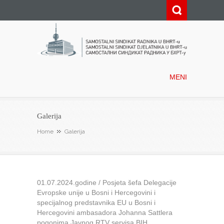
Samostalni sindikat radnika u
BHRT-u
MENI
Galerija
Home
Galerija
01.07.2024.godine / Posjeta šefa Delegacije
Evropske unije u Bosni i Hercegovini i
specijalnog predstavnika EU u Bosni i
Hercegovini ambasadora Johanna Sattlera
pogonima Javnog RTV servisa BIH