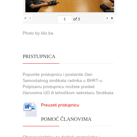
«
‹
›
»
of
3
Photo by klix.ba
PRISTUPNICA
Popunite pristupnicu i postanite član
Samostalnog sindikata radnika u BHRT-u.
Potpisanu pristupnicu možete predati
članovima UO ili tehničkom sekretaru Sindikata
Preuzeti pristupnicu
POMOĆ ČLANOVIMA
Obrazac/zahtjev za dodjelu materijalne i