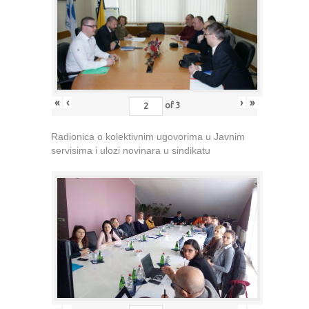
«
‹
›
»
of
3
Radionica o kolektivnim ugovorima u Javnim
servisima i ulozi novinara u sindikatu