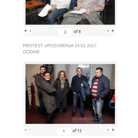
«
‹
›
»
of
8
PROTEST UPOZORENJA 23.01.2017.
GODINE
«
‹
›
»
of
15