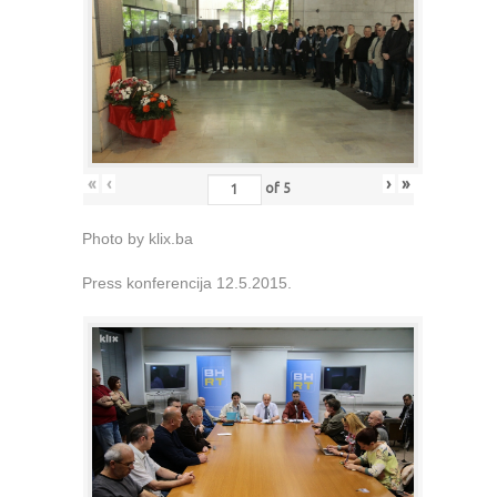
«
‹
›
»
of
5
Photo by klix.ba
Press konferencija 12.5.2015.