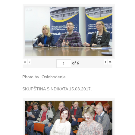
«
‹
›
»
of
6
Photo by Oslobođenje
SKUPŠTINA SINDIKATA 15.03.2017.