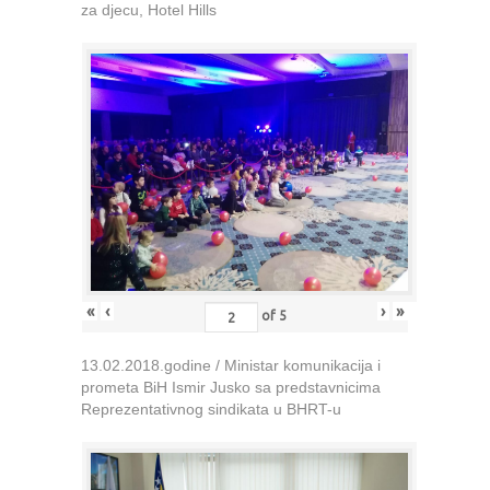
za djecu, Hotel Hills
«
‹
›
»
of
5
13.02.2018.godine / Ministar komunikacija i
prometa BiH Ismir Jusko sa predstavnicima
Reprezentativnog sindikata u BHRT-u