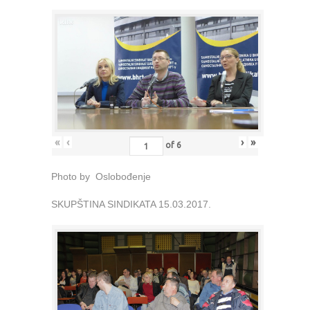
«
‹
›
»
of
6
Photo by Oslobođenje
SKUPŠTINA SINDIKATA 15.03.2017.