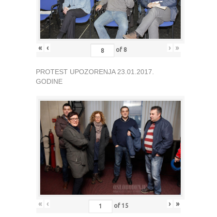
«
‹
›
»
of
8
PROTEST UPOZORENJA 23.01.2017.
GODINE
«
‹
›
»
of
15