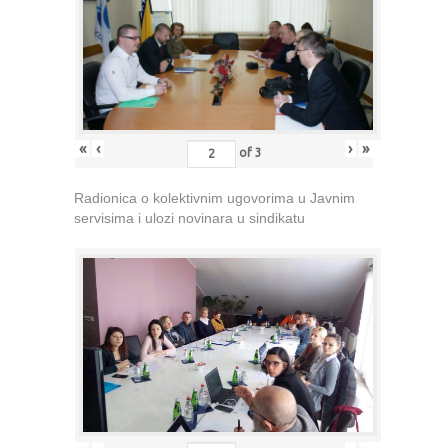
«
‹
›
»
of
3
Radionica o kolektivnim ugovorima u Javnim
servisima i ulozi novinara u sindikatu