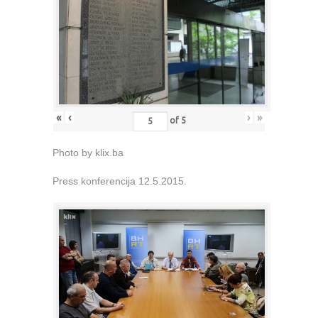
«
‹
›
»
of
5
Photo by klix.ba
Press konferencija 12.5.2015.