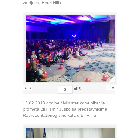
za djecu, Hotel Hills
«
‹
›
»
of
5
13.02.2018.godine / Ministar komunikacija i
prometa BiH Ismir Jusko sa predstavnicima
Reprezentativnog sindikata u BHRT-u