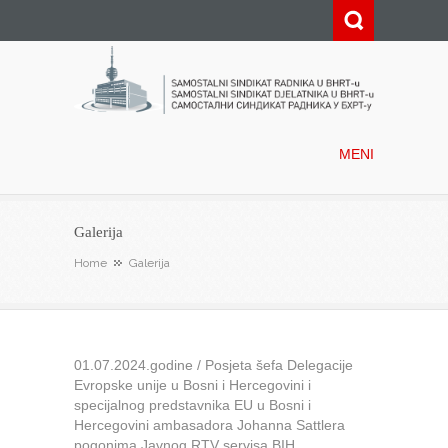
Samostalni sindikat radnika u
BHRT-u
MENI
Galerija
Home
Galerija
01.07.2024.godine / Posjeta šefa Delegacije
Evropske unije u Bosni i Hercegovini i
specijalnog predstavnika EU u Bosni i
Hercegovini ambasadora Johanna Sattlera
pogonima Javnog RTV servisa BIH