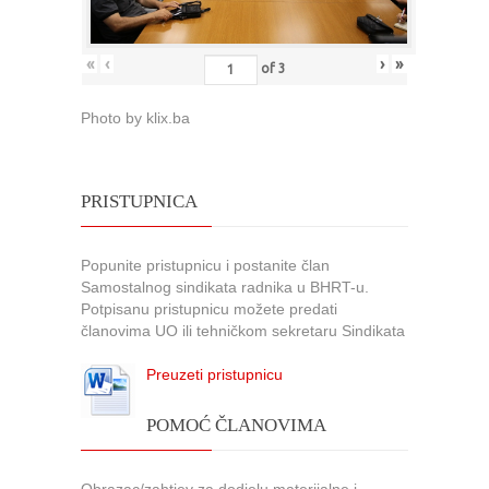
«
‹
›
»
of
3
Photo by klix.ba
PRISTUPNICA
Popunite pristupnicu i postanite član
Samostalnog sindikata radnika u BHRT-u.
Potpisanu pristupnicu možete predati
članovima UO ili tehničkom sekretaru Sindikata
Preuzeti pristupnicu
POMOĆ ČLANOVIMA
Obrazac/zahtjev za dodjelu materijalne i