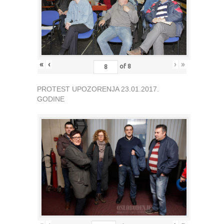
«
‹
›
»
of
8
PROTEST UPOZORENJA 23.01.2017.
GODINE