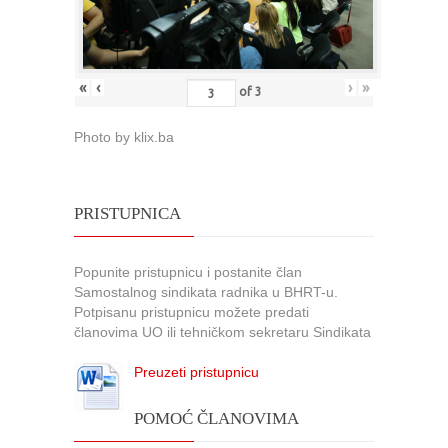
«
‹
›
»
of
3
Photo by klix.ba
PRISTUPNICA
Popunite pristupnicu i postanite član
Samostalnog sindikata radnika u BHRT-u.
Potpisanu pristupnicu možete predati
članovima UO ili tehničkom sekretaru Sindikata
Preuzeti pristupnicu
POMOĆ ČLANOVIMA