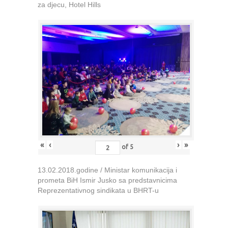
za djecu, Hotel Hills
«
‹
›
»
of
5
13.02.2018.godine / Ministar komunikacija i
prometa BiH Ismir Jusko sa predstavnicima
Reprezentativnog sindikata u BHRT-u