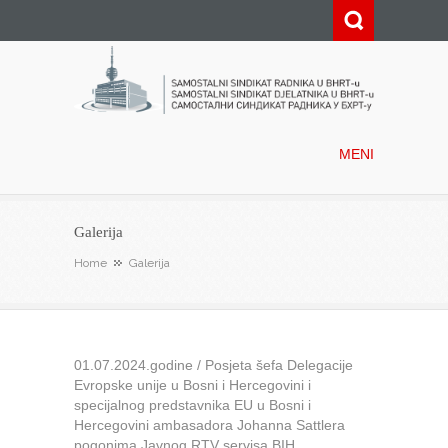
Samostalni sindikat radnika u
BHRT-u
MENI
Galerija
Home
Galerija
01.07.2024.godine / Posjeta šefa Delegacije
Evropske unije u Bosni i Hercegovini i
specijalnog predstavnika EU u Bosni i
Hercegovini ambasadora Johanna Sattlera
pogonima Javnog RTV servisa BIH