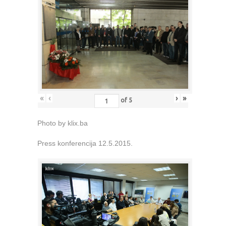
«
‹
›
»
of
5
Photo by klix.ba
Press konferencija 12.5.2015.