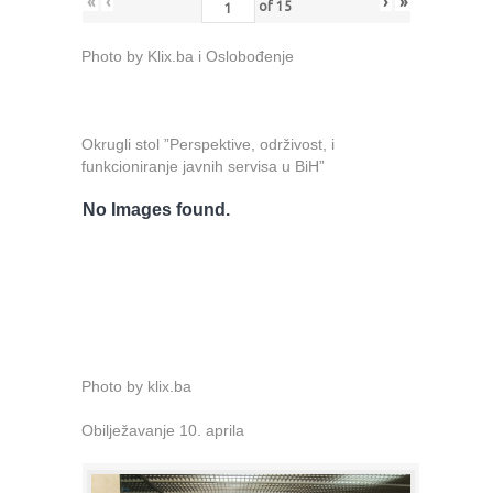
«
‹
›
»
of
15
Photo by Klix.ba i Oslobođenje
Okrugli stol ”Perspektive, održivost, i
funkcioniranje javnih servisa u BiH”
No Images found.
Photo by klix.ba
Obilježavanje 10. aprila