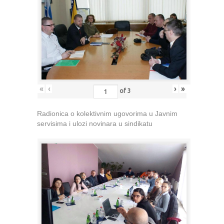
«
‹
›
»
of
3
Radionica o kolektivnim ugovorima u Javnim
servisima i ulozi novinara u sindikatu