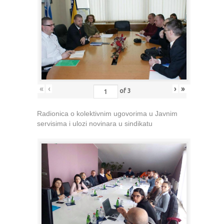
«
‹
›
»
of
3
Radionica o kolektivnim ugovorima u Javnim
servisima i ulozi novinara u sindikatu