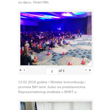
za djecu, Hotel Hills
«
‹
›
»
of
5
13.02.2018.godine / Ministar komunikacija i
prometa BiH Ismir Jusko sa predstavnicima
Reprezentativnog sindikata u BHRT-u