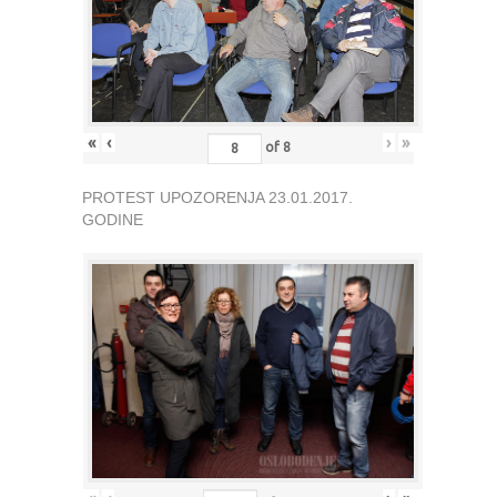
«
‹
›
»
of
8
PROTEST UPOZORENJA 23.01.2017.
GODINE