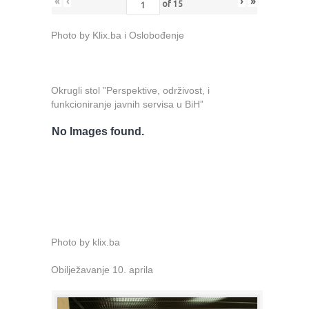
«
‹
›
»
of
15
Photo by Klix.ba i Oslobođenje
Okrugli stol ”Perspektive, održivost, i
funkcioniranje javnih servisa u BiH”
No Images found.
Photo by klix.ba
Obilježavanje 10. aprila