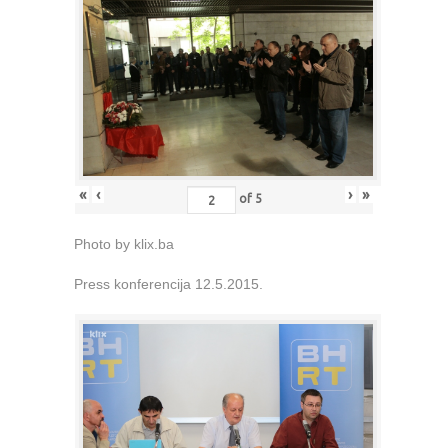
«
‹
›
»
of
5
Photo by klix.ba
Press konferencija 12.5.2015.