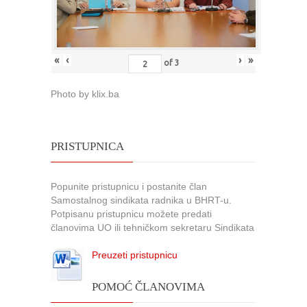
«
‹
›
»
of
3
Photo by klix.ba
PRISTUPNICA
Popunite pristupnicu i postanite član
Samostalnog sindikata radnika u BHRT-u.
Potpisanu pristupnicu možete predati
članovima UO ili tehničkom sekretaru Sindikata
Preuzeti pristupnicu
POMOĆ ČLANOVIMA