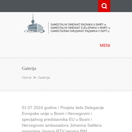
Samostalni sindikat radnika u
BHRT-u
MENI
Galerija
Home
Galerija
01.07.2024.godine / Posjeta šefa Delegacije
Evropske unije u Bosni i Hercegovini i
specijalnog predstavnika EU u Bosni i
Hercegovini ambasadora Johanna Sattlera
pogonima Javnog RTV servisa BIH