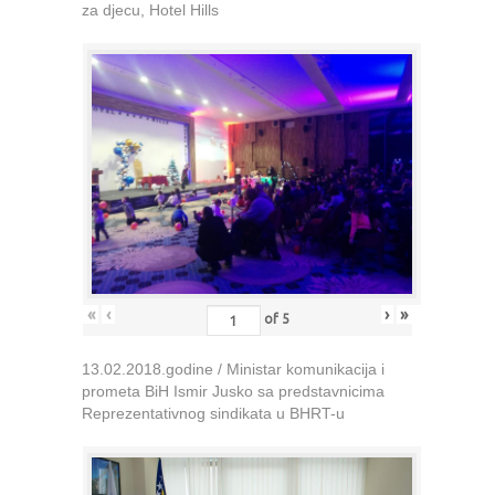
za djecu, Hotel Hills
«
‹
›
»
of
5
13.02.2018.godine / Ministar komunikacija i
prometa BiH Ismir Jusko sa predstavnicima
Reprezentativnog sindikata u BHRT-u