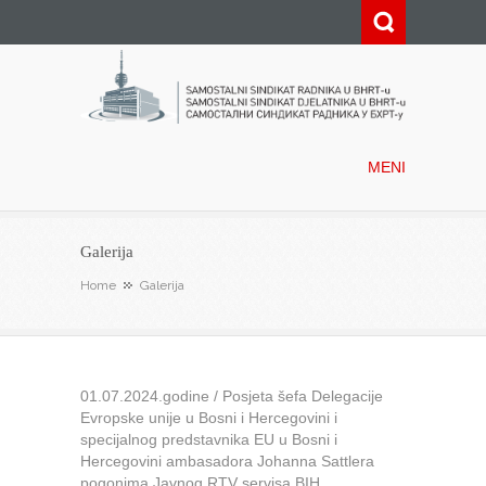
Samostalni sindikat radnika u
BHRT-u
MENI
Galerija
Home
Galerija
01.07.2024.godine / Posjeta šefa Delegacije
Evropske unije u Bosni i Hercegovini i
specijalnog predstavnika EU u Bosni i
Hercegovini ambasadora Johanna Sattlera
pogonima Javnog RTV servisa BIH