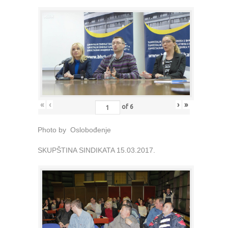
«
‹
›
»
of
6
Photo by Oslobođenje
SKUPŠTINA SINDIKATA 15.03.2017.