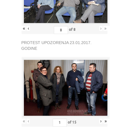
«
‹
›
»
of
8
PROTEST UPOZORENJA 23.01.2017.
GODINE
«
‹
›
»
of
15