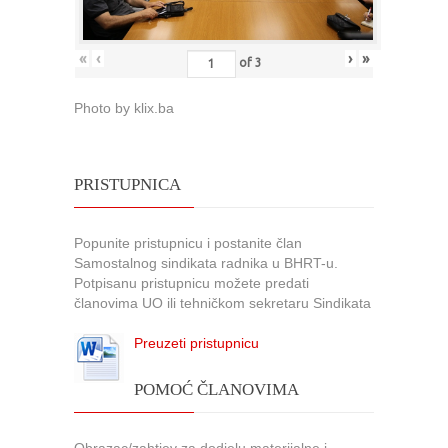
«
‹
›
»
of
3
Photo by klix.ba
PRISTUPNICA
Popunite pristupnicu i postanite član
Samostalnog sindikata radnika u BHRT-u.
Potpisanu pristupnicu možete predati
članovima UO ili tehničkom sekretaru Sindikata
Preuzeti pristupnicu
POMOĆ ČLANOVIMA
Obrazac/zahtjev za dodjelu materijalne i