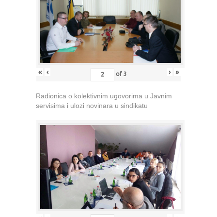
«
‹
›
»
of
3
Radionica o kolektivnim ugovorima u Javnim
servisima i ulozi novinara u sindikatu