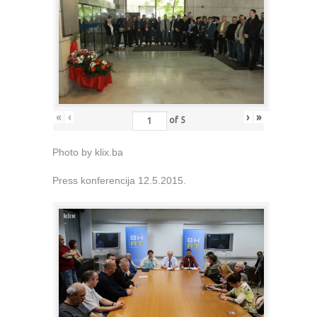
«
‹
›
»
of
5
Photo by klix.ba
Press konferencija 12.5.2015.