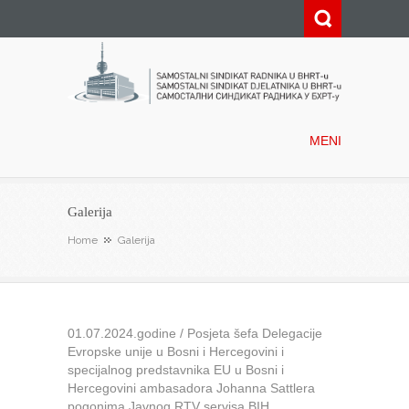
Samostalni sindikat radnika u
BHRT-u
MENI
Galerija
Home
Galerija
01.07.2024.godine / Posjeta šefa Delegacije
Evropske unije u Bosni i Hercegovini i
specijalnog predstavnika EU u Bosni i
Hercegovini ambasadora Johanna Sattlera
pogonima Javnog RTV servisa BIH