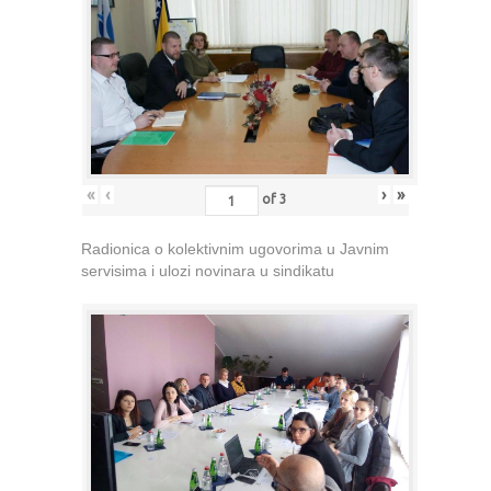
«
‹
›
»
of
3
Radionica o kolektivnim ugovorima u Javnim
servisima i ulozi novinara u sindikatu