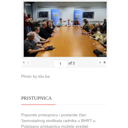
«
‹
›
»
of
3
Photo by klix.ba
PRISTUPNICA
Popunite pristupnicu i postanite član
Samostalnog sindikata radnika u BHRT-u.
Potpisanu pristupnicu možete predati