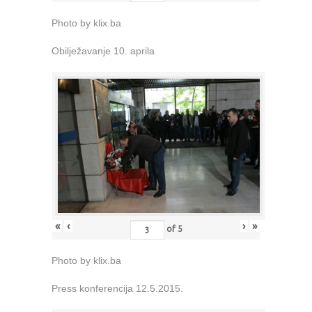
Photo by klix.ba
Obilježavanje 10. aprila
«
‹
›
»
of
5
Photo by klix.ba
Press konferencija 12.5.2015.