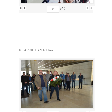
«
‹
›
»
of
2
10. APRIL DAN RTV-a