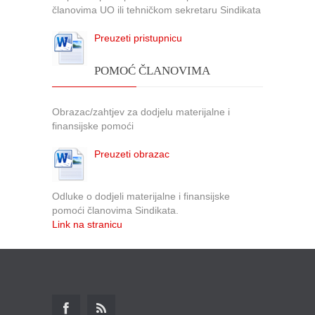
članovima UO ili tehničkom sekretaru Sindikata
Preuzeti pristupnicu
POMOĆ ČLANOVIMA
Obrazac/zahtjev za dodjelu materijalne i
finansijske pomoći
Preuzeti obrazac
Odluke o dodjeli materijalne i finansijske
pomoći članovima Sindikata.
Link na stranicu