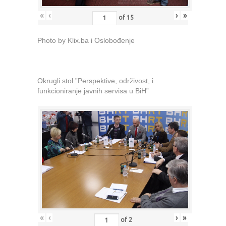
«
‹
›
»
of
15
Photo by Klix.ba i Oslobođenje
Okrugli stol ”Perspektive, održivost, i
funkcioniranje javnih servisa u BiH”
«
‹
›
»
of
2