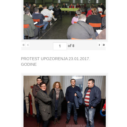
«
‹
›
»
of
8
PROTEST UPOZORENJA 23.01.2017.
GODINE