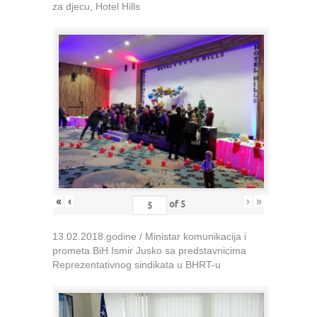
za djecu, Hotel Hills
«
‹
›
»
of
5
13.02.2018.godine / Ministar komunikacija i
prometa BiH Ismir Jusko sa predstavnicima
Reprezentativnog sindikata u BHRT-u