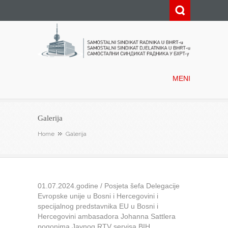
Samostalni sindikat radnika u
BHRT-u
MENI
Galerija
Home
Galerija
01.07.2024.godine / Posjeta šefa Delegacije
Evropske unije u Bosni i Hercegovini i
specijalnog predstavnika EU u Bosni i
Hercegovini ambasadora Johanna Sattlera
pogonima Javnog RTV servisa BIH