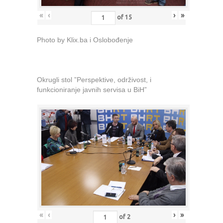
«
‹
›
»
of
15
Photo by Klix.ba i Oslobođenje
Okrugli stol ”Perspektive, održivost, i
funkcioniranje javnih servisa u BiH”
«
‹
›
»
of
2