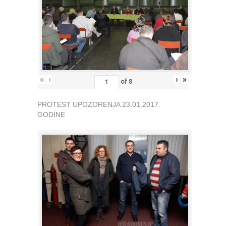
«
‹
›
»
of
8
PROTEST UPOZORENJA 23.01.2017.
GODINE