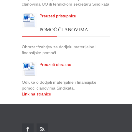
članovima UO ili tehničkom sekretaru Sindikata
Preuzeti pristupnicu
POMOĆ ČLANOVIMA
Obrazac/zahtjev za dodjelu materijalne i
finansijske pomoći
Preuzeti obrazac
Odluke o dodjeli materijalne i finansijske
pomoći članovima Sindikata.
Link na stranicu