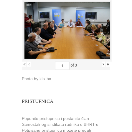
«
‹
›
»
of
3
Photo by klix.ba
PRISTUPNICA
Popunite pristupnicu i postanite član
Samostalnog sindikata radnika u BHRT-u.
Potpisanu pristupnicu možete predati