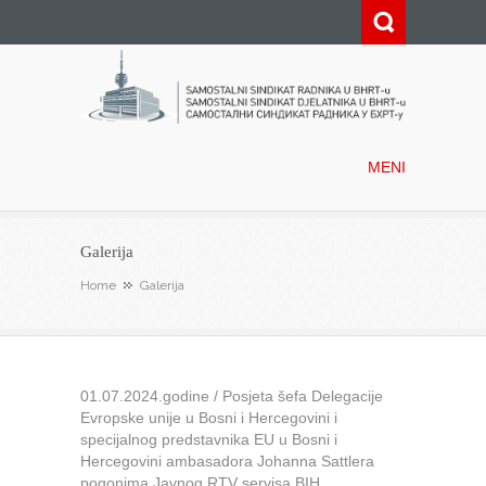
Samostalni sindikat radnika u
BHRT-u
MENI
Galerija
Home
Galerija
01.07.2024.godine / Posjeta šefa Delegacije
Evropske unije u Bosni i Hercegovini i
specijalnog predstavnika EU u Bosni i
Hercegovini ambasadora Johanna Sattlera
pogonima Javnog RTV servisa BIH