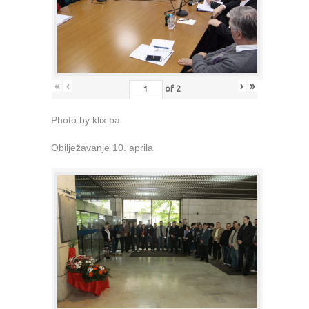
«
‹
›
»
of
2
Photo by klix.ba
Obilježavanje 10. aprila