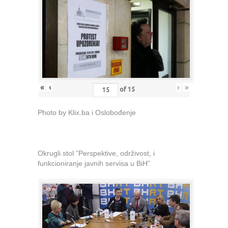
«
‹
›
»
of
15
Photo by Klix.ba i Oslobođenje
Okrugli stol ”Perspektive, održivost, i
funkcioniranje javnih servisa u BiH”