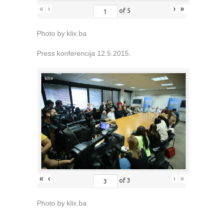
«
‹
›
»
of
5
Photo by klix.ba
Press konferencija 12.5.2015.
«
‹
›
»
of
3
Photo by klix.ba