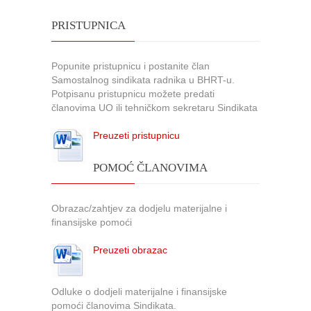
PRISTUPNICA
Popunite pristupnicu i postanite član
Samostalnog sindikata radnika u BHRT-u.
Potpisanu pristupnicu možete predati
članovima UO ili tehničkom sekretaru Sindikata
Preuzeti pristupnicu
POMOĆ ČLANOVIMA
Obrazac/zahtjev za dodjelu materijalne i
finansijske pomoći
Preuzeti obrazac
Odluke o dodjeli materijalne i finansijske
pomoći članovima Sindikata.