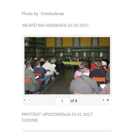
Photo by Oslobođenje
SKUPŠTINA SINDIKATA 15.03.2017.
«
‹
›
»
of
8
PROTEST UPOZORENJA 23.01.2017.
GODINE