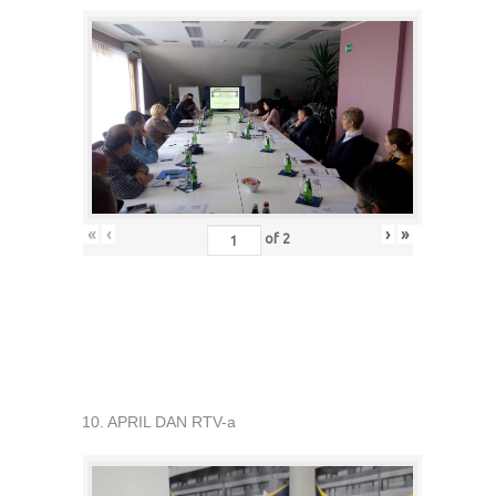
«
‹
›
»
of
2
10. APRIL DAN RTV-a