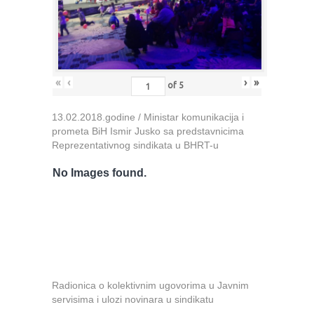
«
‹
›
»
of
5
13.02.2018.godine / Ministar komunikacija i
prometa BiH Ismir Jusko sa predstavnicima
Reprezentativnog sindikata u BHRT-u
No Images found.
Radionica o kolektivnim ugovorima u Javnim
servisima i ulozi novinara u sindikatu