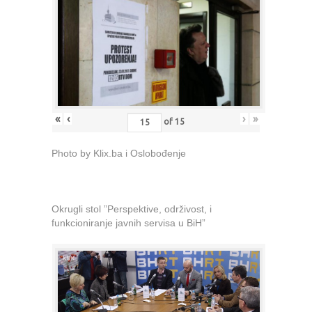
«
‹
›
»
of
15
Photo by Klix.ba i Oslobođenje
Okrugli stol ”Perspektive, održivost, i
funkcioniranje javnih servisa u BiH”