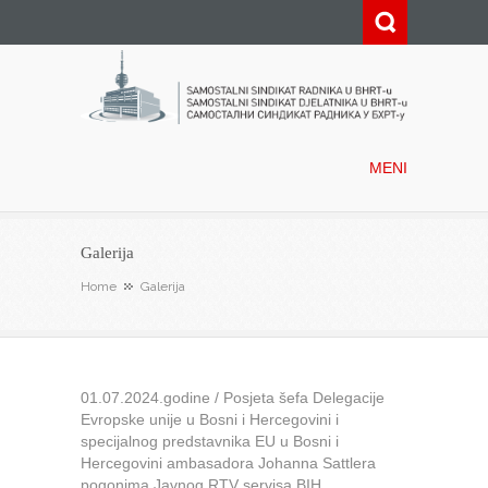
Samostalni sindikat radnika u
BHRT-u
MENI
Galerija
Home
Galerija
01.07.2024.godine / Posjeta šefa Delegacije
Evropske unije u Bosni i Hercegovini i
specijalnog predstavnika EU u Bosni i
Hercegovini ambasadora Johanna Sattlera
pogonima Javnog RTV servisa BIH