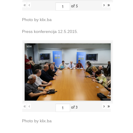
«
‹
›
»
of
5
Photo by klix.ba
Press konferencija 12.5.2015.
«
‹
›
»
of
3
Photo by klix.ba