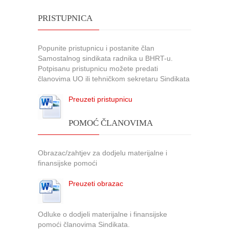
PRISTUPNICA
Popunite pristupnicu i postanite član
Samostalnog sindikata radnika u BHRT-u.
Potpisanu pristupnicu možete predati
članovima UO ili tehničkom sekretaru Sindikata
Preuzeti pristupnicu
POMOĆ ČLANOVIMA
Obrazac/zahtjev za dodjelu materijalne i
finansijske pomoći
Preuzeti obrazac
Odluke o dodjeli materijalne i finansijske
pomoći članovima Sindikata.