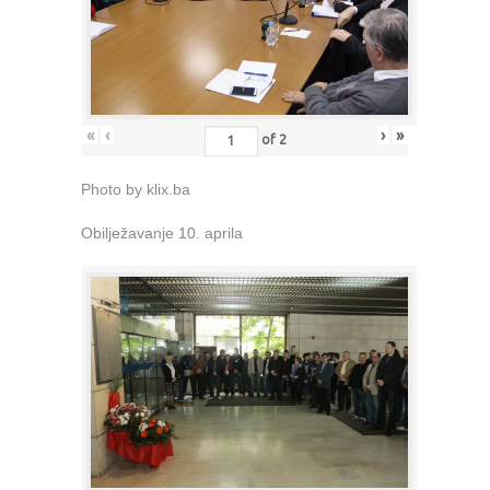
«
‹
›
»
of
2
Photo by klix.ba
Obilježavanje 10. aprila