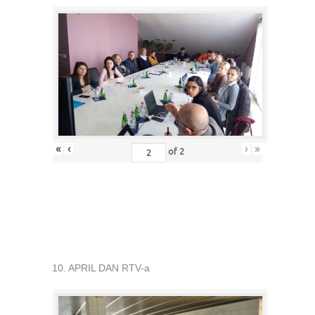
«
‹
›
»
of
2
10. APRIL DAN RTV-a