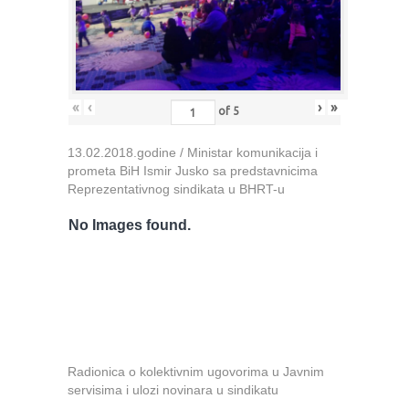
«
‹
›
»
of
5
13.02.2018.godine / Ministar komunikacija i
prometa BiH Ismir Jusko sa predstavnicima
Reprezentativnog sindikata u BHRT-u
No Images found.
Radionica o kolektivnim ugovorima u Javnim
servisima i ulozi novinara u sindikatu