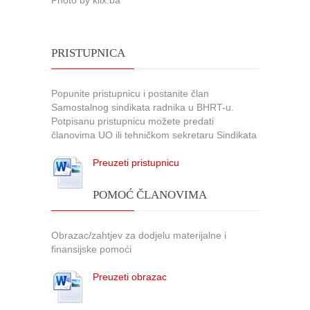
Photo by klix.ba
PRISTUPNICA
Popunite pristupnicu i postanite član
Samostalnog sindikata radnika u BHRT-u.
Potpisanu pristupnicu možete predati
članovima UO ili tehničkom sekretaru Sindikata
Preuzeti pristupnicu
POMOĆ ČLANOVIMA
Obrazac/zahtjev za dodjelu materijalne i
finansijske pomoći
Preuzeti obrazac