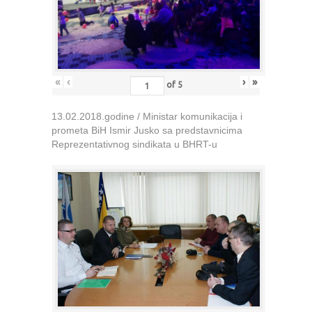
«
‹
›
»
of
5
13.02.2018.godine / Ministar komunikacija i
prometa BiH Ismir Jusko sa predstavnicima
Reprezentativnog sindikata u BHRT-u