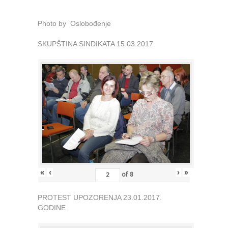
Photo by Oslobođenje
SKUPŠTINA SINDIKATA 15.03.2017.
«
‹
›
»
of
8
PROTEST UPOZORENJA 23.01.2017.
GODINE