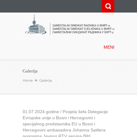
Samostalni sindikat radnika u
BHRT-u
MENI
Galerija
Home
Galerija
01.07.2024.godine / Posjeta šefa Delegacije
Evropske unije u Bosni i Hercegovini i
specijalnog predstavnika EU u Bosni i
Hercegovini ambasadora Johanna Sattlera
pogonima Javnog RTV servisa BIH