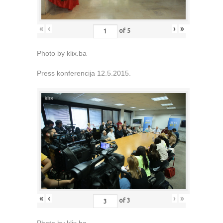
«
‹
›
»
of
5
Photo by klix.ba
Press konferencija 12.5.2015.
«
‹
›
»
of
3