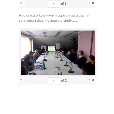
«
‹
›
»
of
3
Radionica o kolektivnim ugovorima u Javnim
servisima i ulozi novinara u sindikatu
«
‹
›
»
of
2