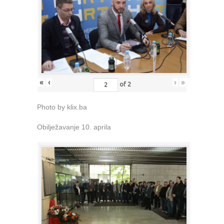
«
‹
›
»
of
2
Photo by klix.ba
Obilježavanje 10. aprila