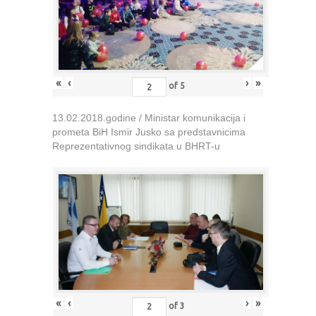
«
‹
›
»
of
5
13.02.2018.godine / Ministar komunikacija i
prometa BiH Ismir Jusko sa predstavnicima
Reprezentativnog sindikata u BHRT-u
«
‹
›
»
of
3