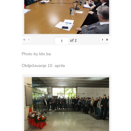
«
‹
›
»
of
2
Photo by klix.ba
Obilježavanje 10. aprila