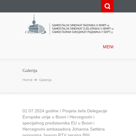
Samostalni sindikat radnika u
BHRT-u
MENI
Galerija
Home
Galerija
01.07.2024.godine / Posjeta šefa Delegacije
Evropske unije u Bosni i Hercegovini i
specijalnog predstavnika EU u Bosni i
Hercegovini ambasadora Johanna Sattlera
pogonima Javnog RTV servisa BIH