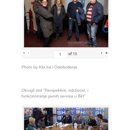
«
‹
›
»
of
15
Photo by Klix.ba i Oslobođenje
Okrugli stol ”Perspektive, održivost, i
funkcioniranje javnih servisa u BiH”