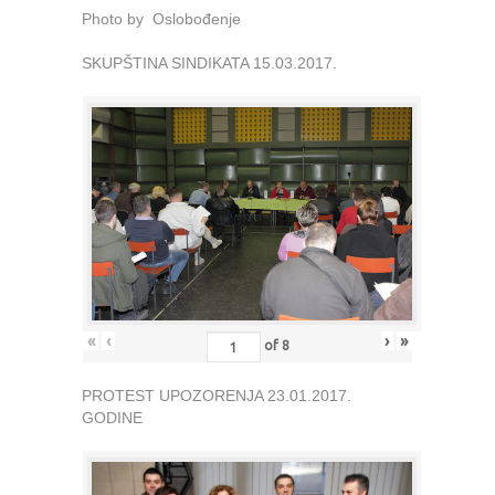
Photo by Oslobođenje
SKUPŠTINA SINDIKATA 15.03.2017.
«
‹
›
»
of
8
PROTEST UPOZORENJA 23.01.2017.
GODINE