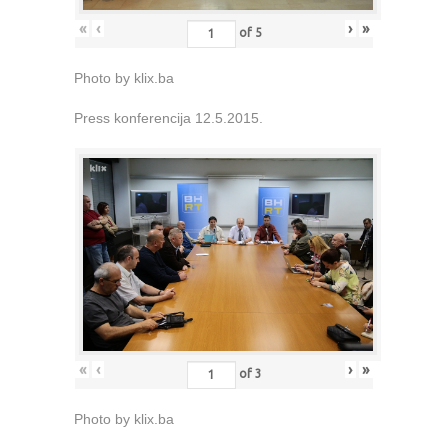
«
‹
›
»
of
5
Photo by klix.ba
Press konferencija 12.5.2015.
«
‹
›
»
of
3
Photo by klix.ba