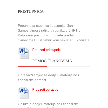
PRISTUPNICA
Popunite pristupnicu i postanite član
Samostalnog sindikata radnika u BHRT-u.
Potpisanu pristupnicu možete predati
članovima UO ili tehničkom sekretaru Sindikata
Preuzeti pristupnicu
POMOĆ ČLANOVIMA
Obrazac/zahtjev za dodjelu materijalne i
finansijske pomoći
Preuzeti obrazac
Odluke o dodjeli materijalne i finansijske