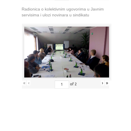
Radionica o kolektivnim ugovorima u Javnim
servisima i ulozi novinara u sindikatu
«
‹
›
»
of
2