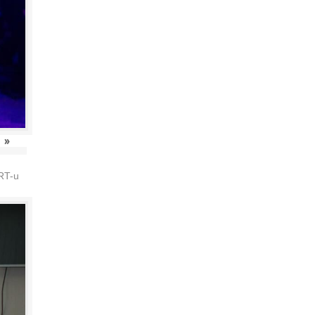
»
HRT-u