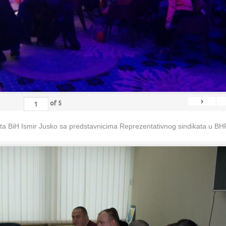
›
of
5
eta BiH Ismir Jusko sa predstavnicima Reprezentativnog sindikata u B