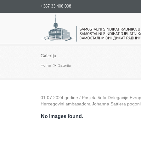
+387 33 408 008
Samostalni sindikat radnika u
Galerija
Home
Galerija
01.07.2024.godine / Posjeta šefa Delegacije Evrops
Hercegovini ambasadora Johanna Sattlera pogon
No Images found.