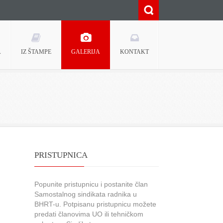
A
IZ ŠTAMPE
GALERIJA
KONTAKT
PRISTUPNICA
Popunite pristupnicu i postanite član
Samostalnog sindikata radnika u
BHRT-u. Potpisanu pristupnicu možete
predati članovima UO ili tehničkom