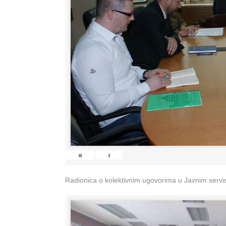
«
‹
Radionica o kolektivnim ugovorima u Javnim servisi