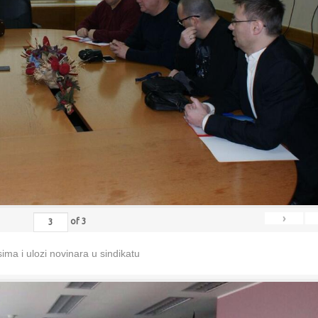
›
of
3
ma i ulozi novinara u sindikatu