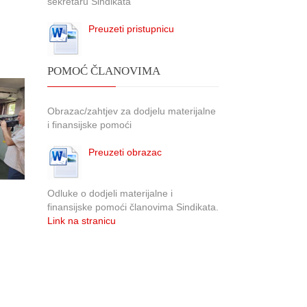
sekretaru Sindikata
Preuzeti pristupnicu
POMOĆ ČLANOVIMA
Obrazac/zahtjev za dodjelu materijalne
i finansijske pomoći
Preuzeti obrazac
Odluke o dodjeli materijalne i
finansijske pomoći članovima Sindikata.
Link na stranicu