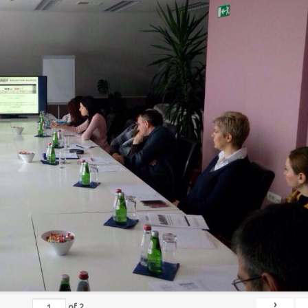
›
of
2