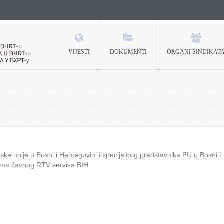
VIJESTI
DOKUMENTI
ORGANI SINDIKAT
 BHRT-u
ke unije u Bosni i Hercegovini i specijalnog predstavnika EU u Bosni i
ima Javnog RTV servisa BIH