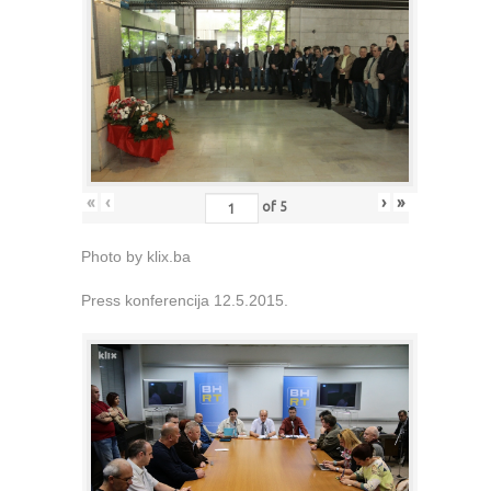
«
‹
›
»
of
5
Photo by klix.ba
Press konferencija 12.5.2015.