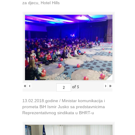
za djecu, Hotel Hills
«
‹
›
»
of
5
13.02.2018.godine / Ministar komunikacija i
prometa BiH Ismir Jusko sa predstavnicima
Reprezentativnog sindikata u BHRT-u