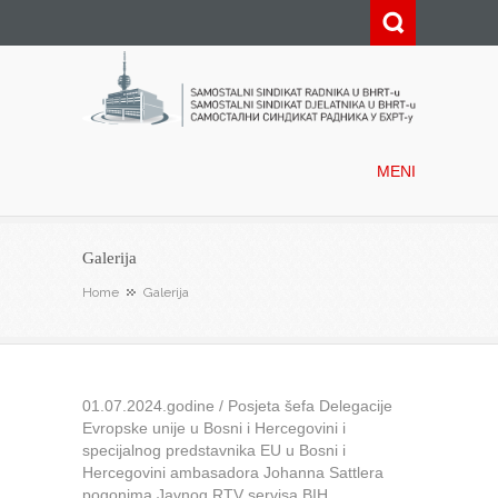
Samostalni sindikat radnika u
BHRT-u
MENI
Galerija
Home
Galerija
01.07.2024.godine / Posjeta šefa Delegacije
Evropske unije u Bosni i Hercegovini i
specijalnog predstavnika EU u Bosni i
Hercegovini ambasadora Johanna Sattlera
pogonima Javnog RTV servisa BIH