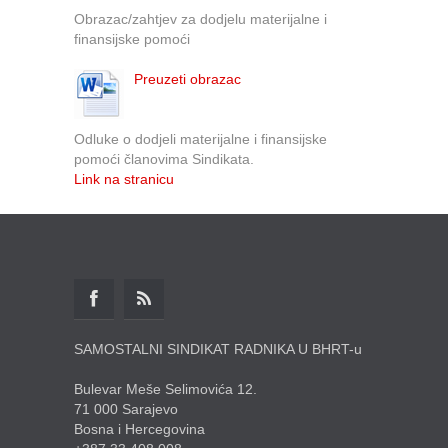
Obrazac/zahtjev za dodjelu materijalne i
finansijske pomoći
Preuzeti obrazac
Odluke o dodjeli materijalne i finansijske
pomoći članovima Sindikata.
Link na stranicu
SAMOSTALNI SINDIKAT RADNIKA U BHRT-u
Bulevar Meše Selimovića 12.
71 000 Sarajevo
Bosna i Hercegovina