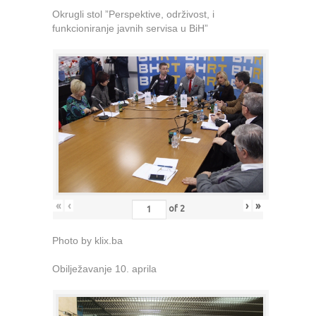
Okrugli stol ”Perspektive, održivost, i
funkcioniranje javnih servisa u BiH”
«
‹
›
»
of
2
Photo by klix.ba
Obilježavanje 10. aprila