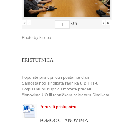
«
‹
›
»
of
3
Photo by klix.ba
PRISTUPNICA
Popunite pristupnicu i postanite član
Samostalnog sindikata radnika u BHRT-u.
Potpisanu pristupnicu možete predati
članovima UO ili tehničkom sekretaru Sindikata
Preuzeti pristupnicu
POMOĆ ČLANOVIMA