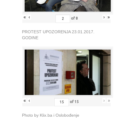
«
‹
›
»
of
8
PROTEST UPOZORENJA 23.01.2017.
GODINE
«
‹
›
»
of
15
Photo by Klix.ba i Oslobođenje