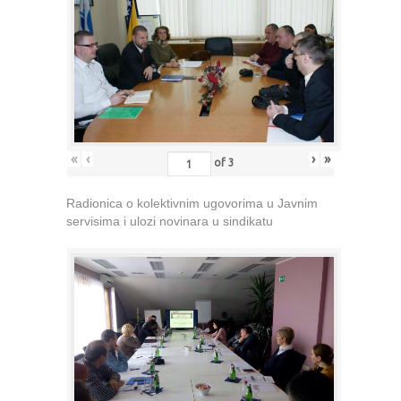
«
‹
›
»
of
3
Radionica o kolektivnim ugovorima u Javnim
servisima i ulozi novinara u sindikatu