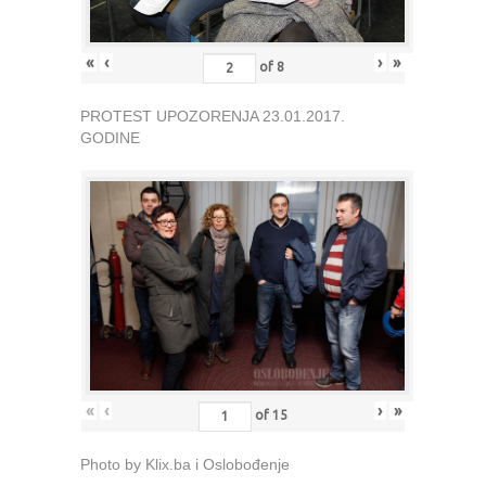
«
‹
›
»
of
8
PROTEST UPOZORENJA 23.01.2017.
GODINE
«
‹
›
»
of
15
Photo by Klix.ba i Oslobođenje