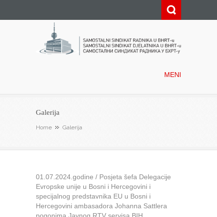
Samostalni sindikat radnika u
BHRT-u
MENI
Galerija
Home
Galerija
01.07.2024.godine / Posjeta šefa Delegacije
Evropske unije u Bosni i Hercegovini i
specijalnog predstavnika EU u Bosni i
Hercegovini ambasadora Johanna Sattlera
pogonima Javnog RTV servisa BIH