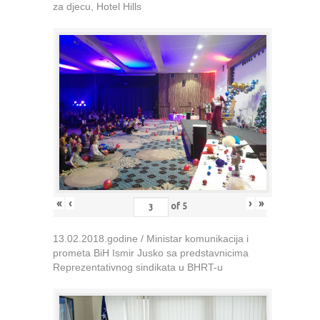
za djecu, Hotel Hills
«
‹
›
»
of
5
13.02.2018.godine / Ministar komunikacija i
prometa BiH Ismir Jusko sa predstavnicima
Reprezentativnog sindikata u BHRT-u