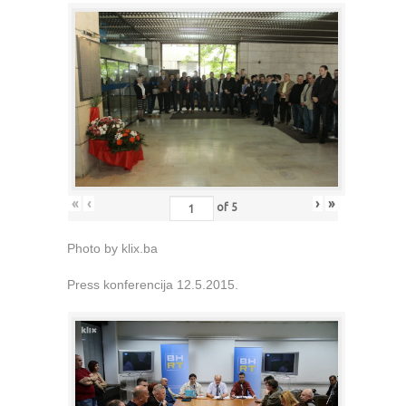
«
‹
›
»
of
5
Photo by klix.ba
Press konferencija 12.5.2015.