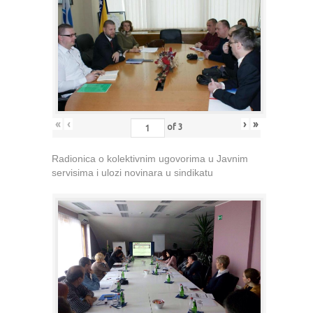
«
‹
›
»
of
3
Radionica o kolektivnim ugovorima u Javnim
servisima i ulozi novinara u sindikatu