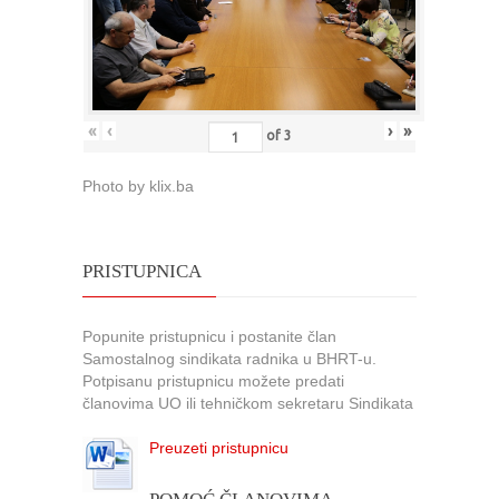
«
‹
›
»
of
3
Photo by klix.ba
PRISTUPNICA
Popunite pristupnicu i postanite član
Samostalnog sindikata radnika u BHRT-u.
Potpisanu pristupnicu možete predati
članovima UO ili tehničkom sekretaru Sindikata
Preuzeti pristupnicu