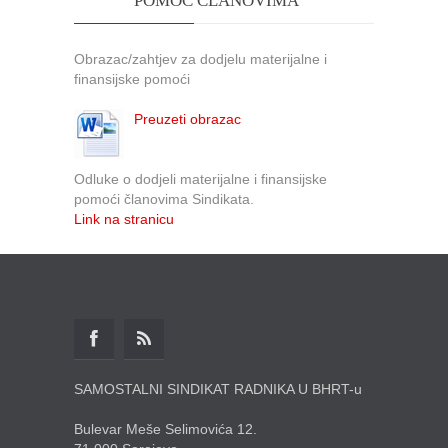
POMOĆ ČLANOVIMA
Obrazac/zahtjev za dodjelu materijalne i
finansijske pomoći
Preuzeti obrazac
Odluke o dodjeli materijalne i finansijske
pomoći članovima Sindikata.
Link na stranicu
SAMOSTALNI SINDIKAT RADNIKA U BHRT-u
Bulevar Meše Selimovića 12.