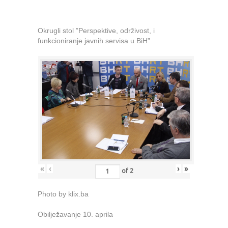
Okrugli stol ”Perspektive, održivost, i
funkcioniranje javnih servisa u BiH”
«
‹
›
»
of
2
Photo by klix.ba
Obilježavanje 10. aprila