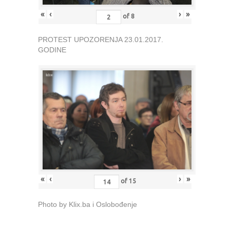
«
‹
›
»
of
8
PROTEST UPOZORENJA 23.01.2017.
GODINE
«
‹
›
»
of
15
Photo by Klix.ba i Oslobođenje