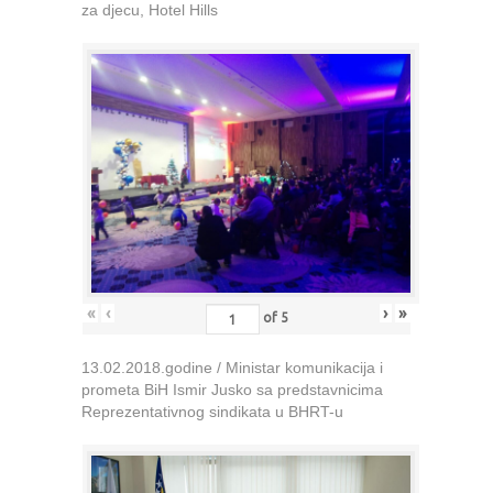
za djecu, Hotel Hills
«
‹
›
»
of
5
13.02.2018.godine / Ministar komunikacija i
prometa BiH Ismir Jusko sa predstavnicima
Reprezentativnog sindikata u BHRT-u