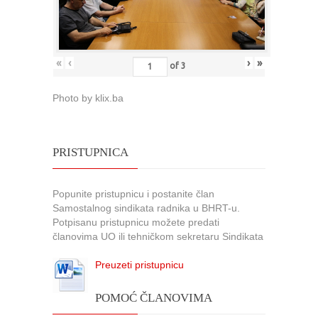
«
‹
›
»
of
3
Photo by klix.ba
PRISTUPNICA
Popunite pristupnicu i postanite član
Samostalnog sindikata radnika u BHRT-u.
Potpisanu pristupnicu možete predati
članovima UO ili tehničkom sekretaru Sindikata
Preuzeti pristupnicu
POMOĆ ČLANOVIMA