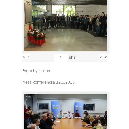
«
‹
›
»
of
5
Photo by klix.ba
Press konferencija 12.5.2015.