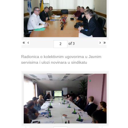
«
‹
›
»
of
3
Radionica o kolektivnim ugovorima u Javnim
servisima i ulozi novinara u sindikatu