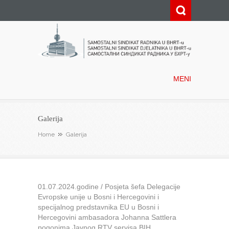
Samostalni sindikat radnika u
BHRT-u
MENI
Galerija
Home
Galerija
01.07.2024.godine / Posjeta šefa Delegacije
Evropske unije u Bosni i Hercegovini i
specijalnog predstavnika EU u Bosni i
Hercegovini ambasadora Johanna Sattlera
pogonima Javnog RTV servisa BIH