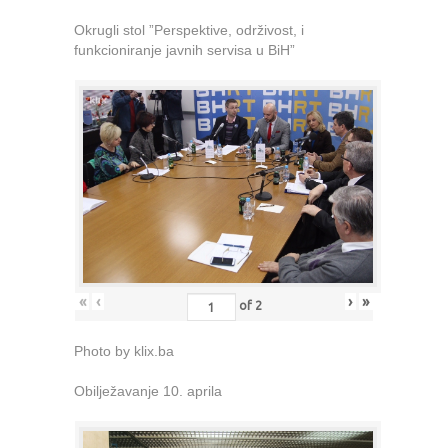
Okrugli stol ”Perspektive, održivost, i
funkcioniranje javnih servisa u BiH”
«
‹
›
»
of
2
Photo by klix.ba
Obilježavanje 10. aprila