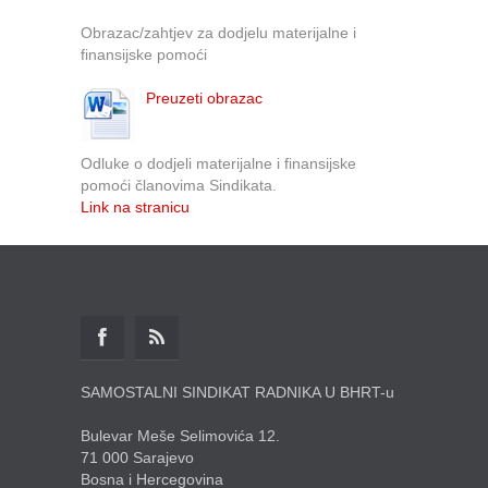
Obrazac/zahtjev za dodjelu materijalne i
finansijske pomoći
Preuzeti obrazac
Odluke o dodjeli materijalne i finansijske
pomoći članovima Sindikata.
Link na stranicu
SAMOSTALNI SINDIKAT RADNIKA U BHRT-u
Bulevar Meše Selimovića 12.
71 000 Sarajevo
Bosna i Hercegovina