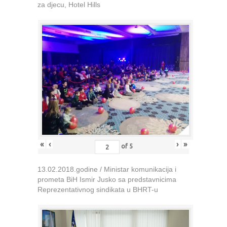
za djecu, Hotel Hills
«
‹
›
»
of
5
13.02.2018.godine / Ministar komunikacija i
prometa BiH Ismir Jusko sa predstavnicima
Reprezentativnog sindikata u BHRT-u