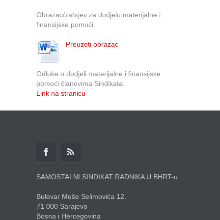
Obrazac/zahtjev za dodjelu materijalne i
finansijske pomoći
Preuzeti obrazac
Odluke o dodjeli materijalne i finansijske
pomoći članovima Sindikata.
Link na stranicu
SAMOSTALNI SINDIKAT RADNIKA U BHRT-u
Bulevar Meše Selimovića 12.
71 000 Sarajevo
Bosna i Hercegovina