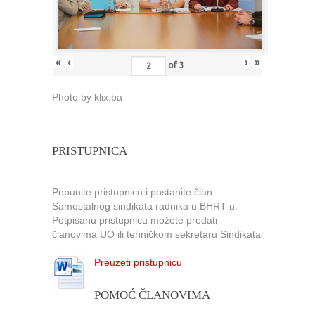
«
‹
›
»
of
3
Photo by klix.ba
PRISTUPNICA
Popunite pristupnicu i postanite član
Samostalnog sindikata radnika u BHRT-u.
Potpisanu pristupnicu možete predati
članovima UO ili tehničkom sekretaru Sindikata
Preuzeti pristupnicu
POMOĆ ČLANOVIMA