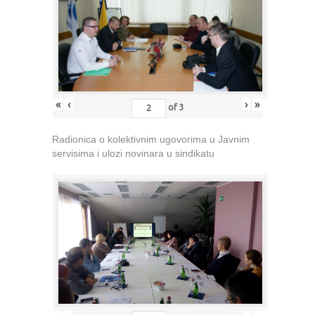
«
‹
›
»
of
3
Radionica o kolektivnim ugovorima u Javnim
servisima i ulozi novinara u sindikatu