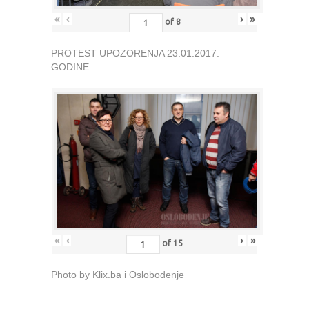
«
‹
›
»
of
8
PROTEST UPOZORENJA 23.01.2017.
GODINE
«
‹
›
»
of
15
Photo by Klix.ba i Oslobođenje