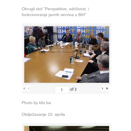
Okrugli stol ”Perspektive, održivost, i
funkcioniranje javnih servisa u BiH”
«
‹
›
»
of
2
Photo by klix.ba
Obilježavanje 10. aprila