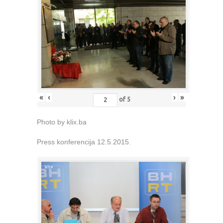
«
‹
›
»
of
5
Photo by klix.ba
Press konferencija 12.5.2015.