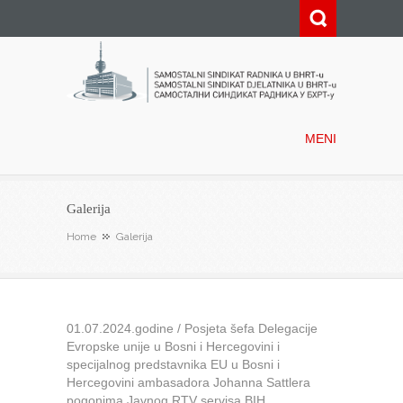
Samostalni sindikat radnika u
BHRT-u
MENI
Galerija
Home
Galerija
01.07.2024.godine / Posjeta šefa Delegacije
Evropske unije u Bosni i Hercegovini i
specijalnog predstavnika EU u Bosni i
Hercegovini ambasadora Johanna Sattlera
pogonima Javnog RTV servisa BIH