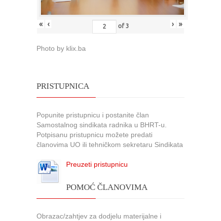
«
‹
›
»
of
3
Photo by klix.ba
PRISTUPNICA
Popunite pristupnicu i postanite član
Samostalnog sindikata radnika u BHRT-u.
Potpisanu pristupnicu možete predati
članovima UO ili tehničkom sekretaru Sindikata
Preuzeti pristupnicu
POMOĆ ČLANOVIMA
Obrazac/zahtjev za dodjelu materijalne i