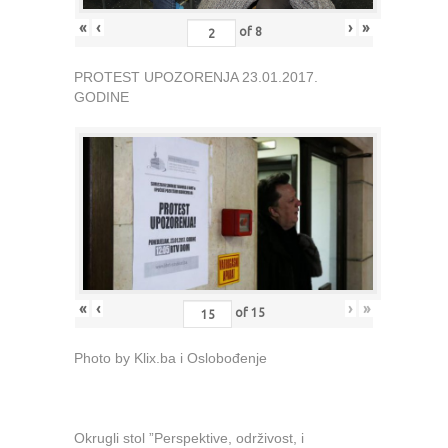
«
‹
›
»
of
8
PROTEST UPOZORENJA 23.01.2017.
GODINE
«
‹
›
»
of
15
Photo by Klix.ba i Oslobođenje
Okrugli stol ”Perspektive, održivost, i