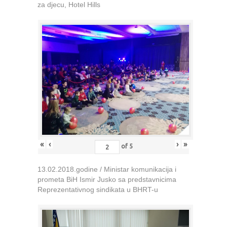
za djecu, Hotel Hills
«
‹
›
»
of
5
13.02.2018.godine / Ministar komunikacija i
prometa BiH Ismir Jusko sa predstavnicima
Reprezentativnog sindikata u BHRT-u