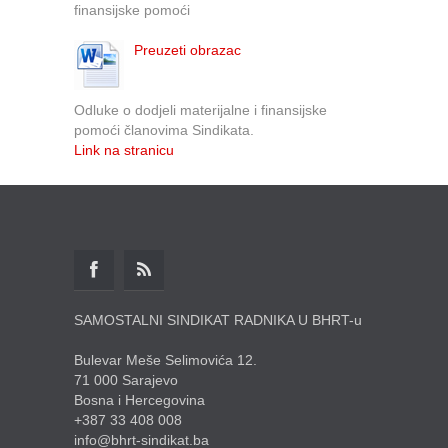
finansijske pomoći
Preuzeti obrazac
Odluke o dodjeli materijalne i finansijske
pomoći članovima Sindikata.
Link na stranicu
SAMOSTALNI SINDIKAT RADNIKA U BHRT-u
Bulevar Meše Selimovića 12.
71 000 Sarajevo
Bosna i Hercegovina
+387 33 408 008
info@bhrt-sindikat.ba