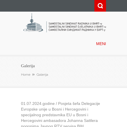
Samostalni sindikat radnika u
BHRT-u
MENI
Galerija
Home
Galerija
01.07.2024.godine / Posjeta šefa Delegacije
Evropske unije u Bosni i Hercegovini i
specijalnog predstavnika EU u Bosni i
Hercegovini ambasadora Johanna Sattlera
pogonima Javnog RTV servisa BIH