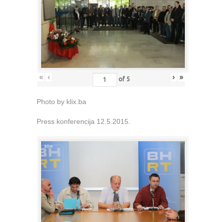
«
‹
›
»
of
5
Photo by klix.ba
Press konferencija 12.5.2015.