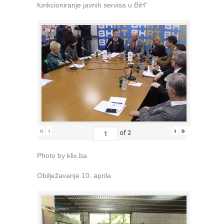
funkcioniranje javnih servisa u BiH”
«
‹
›
»
of
2
Photo by klix.ba
Obilježavanje 10. aprila