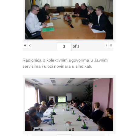
«
‹
›
»
of
3
Radionica o kolektivnim ugovorima u Javnim
servisima i ulozi novinara u sindikatu