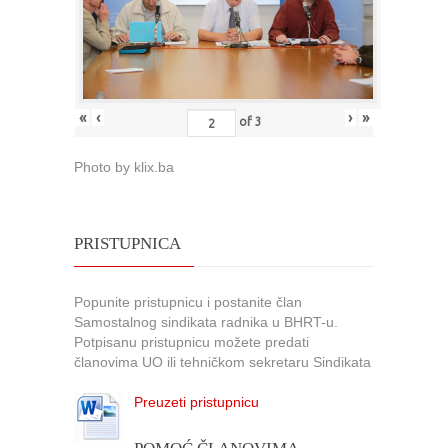
«
‹
›
»
of
3
Photo by klix.ba
PRISTUPNICA
Popunite pristupnicu i postanite član
Samostalnog sindikata radnika u BHRT-u.
Potpisanu pristupnicu možete predati
članovima UO ili tehničkom sekretaru Sindikata
Preuzeti pristupnicu