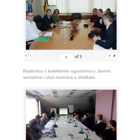
«
‹
›
»
of
3
Radionica o kolektivnim ugovorima u Javnim
servisima i ulozi novinara u sindikatu