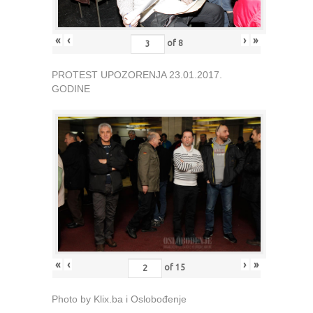
«
‹
›
»
of
8
PROTEST UPOZORENJA 23.01.2017.
GODINE
«
‹
›
»
of
15
Photo by Klix.ba i Oslobođenje