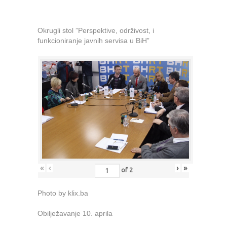
Okrugli stol ”Perspektive, održivost, i
funkcioniranje javnih servisa u BiH”
«
‹
›
»
of
2
Photo by klix.ba
Obilježavanje 10. aprila