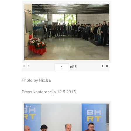
«
‹
›
»
of
5
Photo by klix.ba
Press konferencija 12.5.2015.