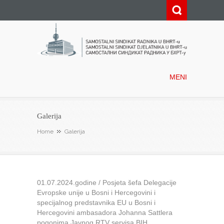
Samostalni sindikat radnika u
BHRT-u
MENI
Galerija
Home
Galerija
01.07.2024.godine / Posjeta šefa Delegacije
Evropske unije u Bosni i Hercegovini i
specijalnog predstavnika EU u Bosni i
Hercegovini ambasadora Johanna Sattlera
pogonima Javnog RTV servisa BIH