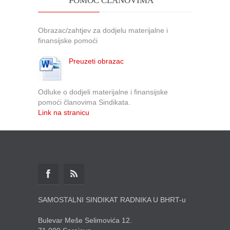
POMOĆ ČLANOVIMA
Obrazac/zahtjev za dodjelu materijalne i
finansijske pomoći
Preuzeti obrazac
Odluke o dodjeli materijalne i finansijske
pomoći članovima Sindikata.
Link na stranicu
SAMOSTALNI SINDIKAT RADNIKA U BHRT-u
Bulevar Meše Selimovića 12.