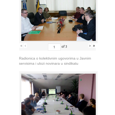
«
‹
›
»
of
3
Radionica o kolektivnim ugovorima u Javnim
servisima i ulozi novinara u sindikatu