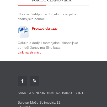
POMOĆ ČLANOVIMA
Obrazac/zahtjev za dodjelu materijalne i
finansijske pomoći
Preuzeti obrazac
Odluke o dodjeli materijalne i finansijske
pomoći članovima Sindikata.
Link na stranicu
SAMOSTALNI SINDIKAT RADNIKA U BHRT-u
Bulevar Meše Selimovića 12.