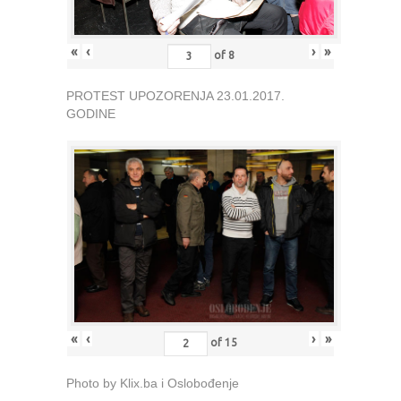
«
‹
›
»
of
8
PROTEST UPOZORENJA 23.01.2017.
GODINE
«
‹
›
»
of
15
Photo by Klix.ba i Oslobođenje