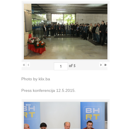
«
‹
›
»
of
5
Photo by klix.ba
Press konferencija 12.5.2015.