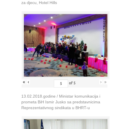
za djecu, Hotel Hills
«
‹
›
»
of
5
13.02.2018.godine / Ministar komunikacija i
prometa BiH Ismir Jusko sa predstavnicima
Reprezentativnog sindikata u BHRT-u