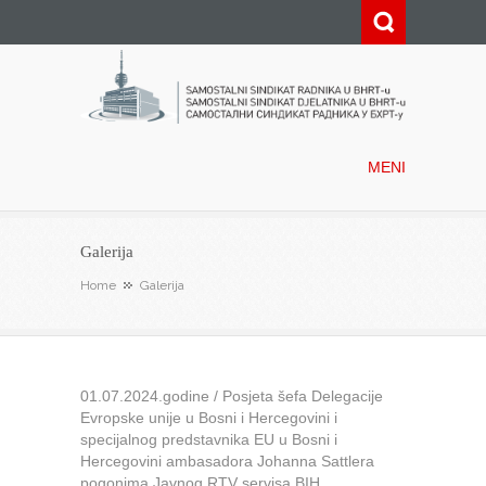
Samostalni sindikat radnika u
BHRT-u
MENI
Galerija
Home
Galerija
01.07.2024.godine / Posjeta šefa Delegacije
Evropske unije u Bosni i Hercegovini i
specijalnog predstavnika EU u Bosni i
Hercegovini ambasadora Johanna Sattlera
pogonima Javnog RTV servisa BIH