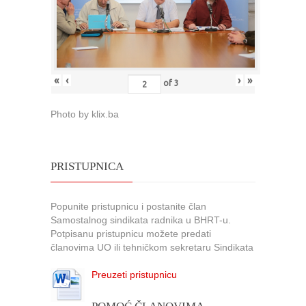
«
‹
›
»
of
3
Photo by klix.ba
PRISTUPNICA
Popunite pristupnicu i postanite član
Samostalnog sindikata radnika u BHRT-u.
Potpisanu pristupnicu možete predati
članovima UO ili tehničkom sekretaru Sindikata
Preuzeti pristupnicu