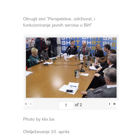
Okrugli stol ”Perspektive, održivost, i
funkcioniranje javnih servisa u BiH”
«
‹
›
»
of
2
Photo by klix.ba
Obilježavanje 10. aprila