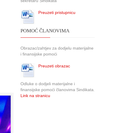
sekretaru Sindikata
Preuzeti pristupnicu
POMOĆ ČLANOVIMA
Obrazac/zahtjev za dodjelu materijalne
i finansijske pomoći
Preuzeti obrazac
Odluke o dodjeli materijalne i
finansijske pomoći članovima Sindikata.
Link na stranicu