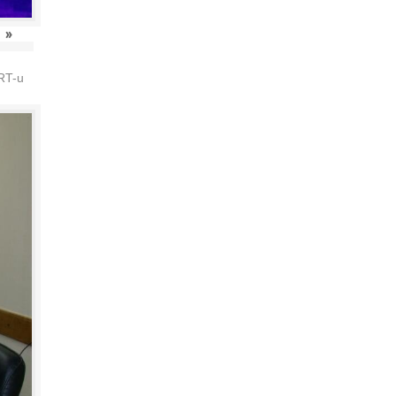
»
HRT-u