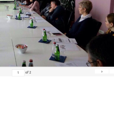
›
of
2