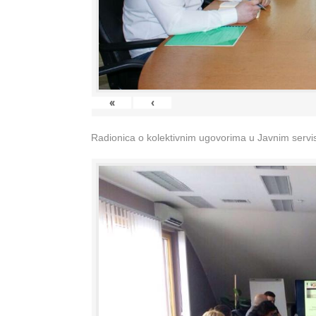
«
‹
Radionica o kolektivnim ugovorima u Javnim servisi