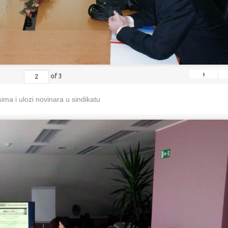
›
of
3
ma i ulozi novinara u sindikatu