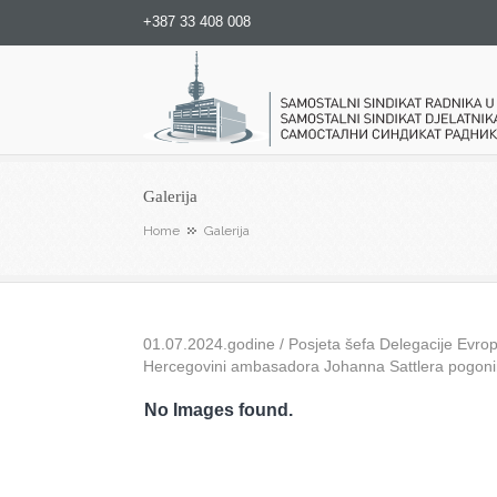
+387 33 408 008
Samostalni sindikat radnika u
Galerija
Home
Galerija
01.07.2024.godine / Posjeta šefa Delegacije Evrops
Hercegovini ambasadora Johanna Sattlera pogon
No Images found.