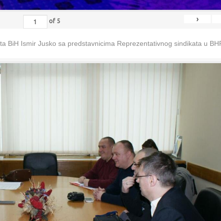
›
of
5
eta BiH Ismir Jusko sa predstavnicima Reprezentativnog sindikata u B