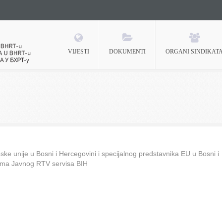
VIJESTI
DOKUMENTI
ORGANI SINDIKAT
 BHRT-u
ke unije u Bosni i Hercegovini i specijalnog predstavnika EU u Bosni i
ima Javnog RTV servisa BIH