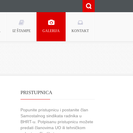
A
IZ ŠTAMPE
GALERIJA
KONTAKT
PRISTUPNICA
Popunite pristupnicu i postanite član
Samostalnog sindikata radnika u
BHRT-u. Potpisanu pristupnicu možete
predati članovima UO ili tehničkom