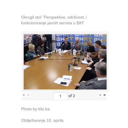
Okrugli stol ”Perspektive, održivost, i
funkcioniranje javnih servisa u BiH”
«
‹
›
»
of
2
Photo by klix.ba
Obilježavanje 10. aprila