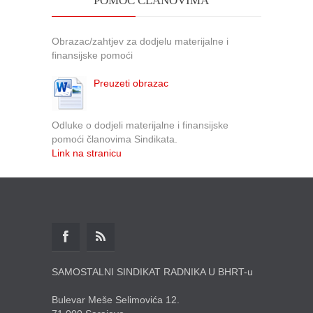
POMOĆ ČLANOVIMA
Obrazac/zahtjev za dodjelu materijalne i
finansijske pomoći
Preuzeti obrazac
Odluke o dodjeli materijalne i finansijske
pomoći članovima Sindikata.
Link na stranicu
SAMOSTALNI SINDIKAT RADNIKA U BHRT-u
Bulevar Meše Selimovića 12.