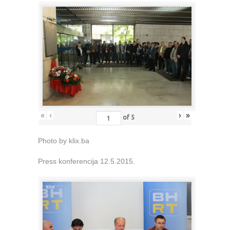
«
‹
›
»
of
5
Photo by klix.ba
Press konferencija 12.5.2015.