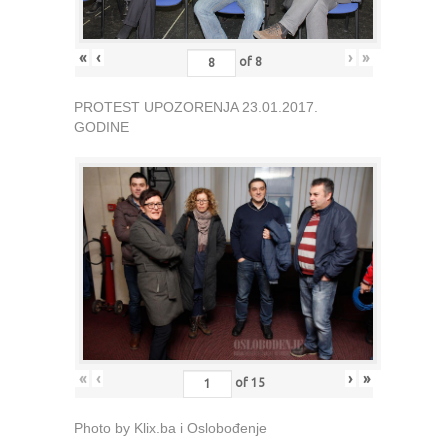
«
‹
›
»
of
8
PROTEST UPOZORENJA 23.01.2017.
GODINE
«
‹
›
»
of
15
Photo by Klix.ba i Oslobođenje