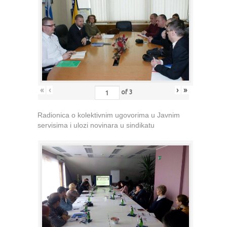
«
‹
›
»
of
3
Radionica o kolektivnim ugovorima u Javnim
servisima i ulozi novinara u sindikatu