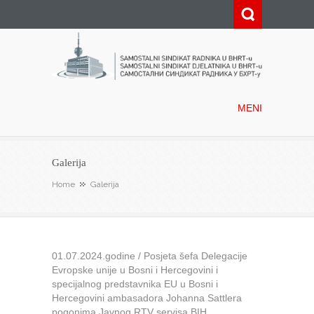
Samostalni sindikat radnika u
BHRT-u
MENI
Galerija
Home
Galerija
01.07.2024.godine / Posjeta šefa Delegacije
Evropske unije u Bosni i Hercegovini i
specijalnog predstavnika EU u Bosni i
Hercegovini ambasadora Johanna Sattlera
pogonima Javnog RTV servisa BIH