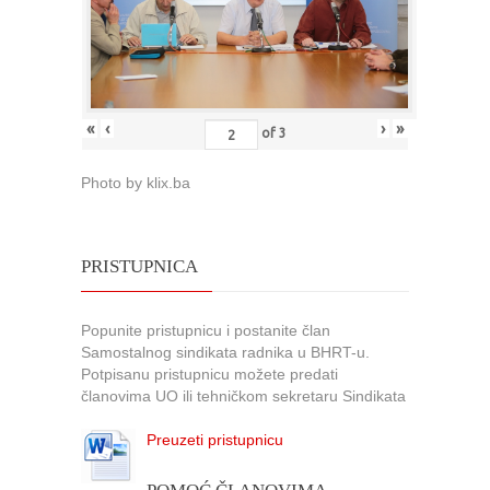
«
‹
›
»
of
3
Photo by klix.ba
PRISTUPNICA
Popunite pristupnicu i postanite član
Samostalnog sindikata radnika u BHRT-u.
Potpisanu pristupnicu možete predati
članovima UO ili tehničkom sekretaru Sindikata
Preuzeti pristupnicu