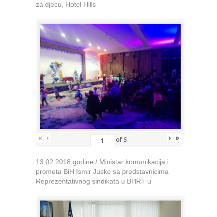
za djecu, Hotel Hills
«
‹
›
»
of
5
13.02.2018.godine / Ministar komunikacija i
prometa BiH Ismir Jusko sa predstavnicima
Reprezentativnog sindikata u BHRT-u