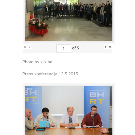
«
‹
›
»
of
5
Photo by klix.ba
Press konferencija 12.5.2015.