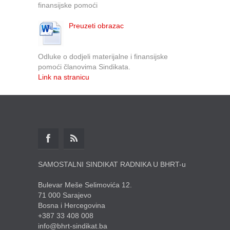
finansijske pomoći
Preuzeti obrazac
Odluke o dodjeli materijalne i finansijske
pomoći članovima Sindikata.
Link na stranicu
SAMOSTALNI SINDIKAT RADNIKA U BHRT-u
Bulevar Meše Selimovića 12.
71 000 Sarajevo
Bosna i Hercegovina
+387 33 408 008
info@bhrt-sindikat.ba