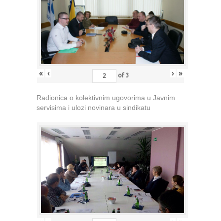
«
‹
›
»
of
3
Radionica o kolektivnim ugovorima u Javnim
servisima i ulozi novinara u sindikatu