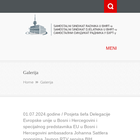
Samostalni sindikat radnika u
BHRT-u
MENI
Galerija
Home
Galerija
01.07.2024.godine / Posjeta šefa Delegacije
Evropske unije u Bosni i Hercegovini i
specijalnog predstavnika EU u Bosni i
Hercegovini ambasadora Johanna Sattlera
pogonima Javnog RTV servisa BIH