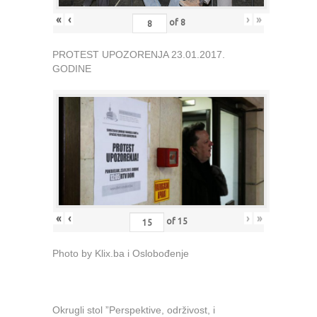
«
‹
›
»
of
8
PROTEST UPOZORENJA 23.01.2017.
GODINE
«
‹
›
»
of
15
Photo by Klix.ba i Oslobođenje
Okrugli stol ”Perspektive, održivost, i