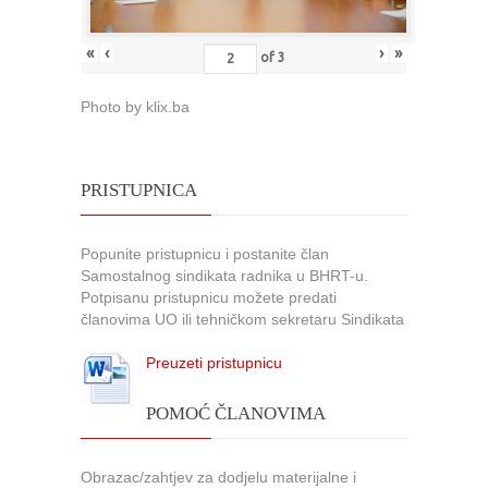
«
‹
›
»
of
3
Photo by klix.ba
PRISTUPNICA
Popunite pristupnicu i postanite član
Samostalnog sindikata radnika u BHRT-u.
Potpisanu pristupnicu možete predati
članovima UO ili tehničkom sekretaru Sindikata
Preuzeti pristupnicu
POMOĆ ČLANOVIMA
Obrazac/zahtjev za dodjelu materijalne i