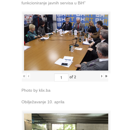
funkcioniranje javnih servisa u BiH”
«
‹
›
»
of
2
Photo by klix.ba
Obilježavanje 10. aprila