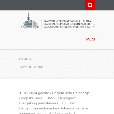
Samostalni sindikat radnika u
BHRT-u
MENI
Galerija
Home
Galerija
01.07.2024.godine / Posjeta šefa Delegacije
Evropske unije u Bosni i Hercegovini i
specijalnog predstavnika EU u Bosni i
Hercegovini ambasadora Johanna Sattlera
pogonima Javnog RTV servisa BIH