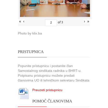
«
‹
›
»
of
3
Photo by klix.ba
PRISTUPNICA
Popunite pristupnicu i postanite član
Samostalnog sindikata radnika u BHRT-u.
Potpisanu pristupnicu možete predati
članovima UO ili tehničkom sekretaru Sindikata
Preuzeti pristupnicu
POMOĆ ČLANOVIMA