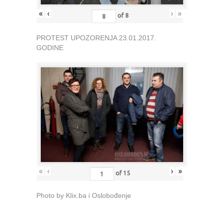
«
‹
›
»
of
8
PROTEST UPOZORENJA 23.01.2017.
GODINE
«
‹
›
»
of
15
Photo by Klix.ba i Oslobođenje