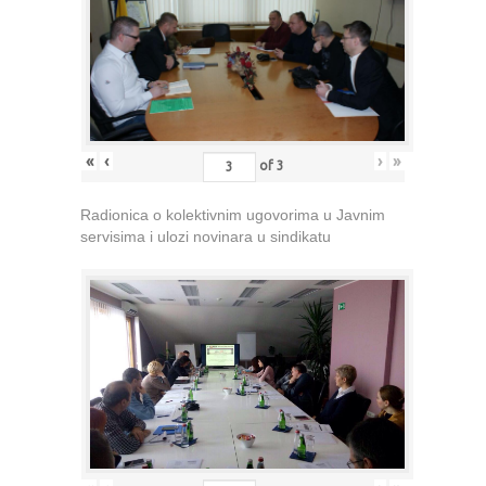
«
‹
›
»
of
3
Radionica o kolektivnim ugovorima u Javnim
servisima i ulozi novinara u sindikatu