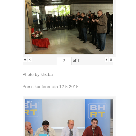
«
‹
›
»
of
5
Photo by klix.ba
Press konferencija 12.5.2015.