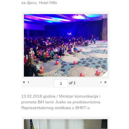
za djecu, Hotel Hills
«
‹
›
»
of
5
13.02.2018.godine / Ministar komunikacija i
prometa BiH Ismir Jusko sa predstavnicima
Reprezentativnog sindikata u BHRT-u