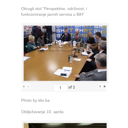
Okrugli stol ”Perspektive, održivost, i
funkcioniranje javnih servisa u BiH”
«
‹
›
»
of
2
Photo by klix.ba
Obilježavanje 10. aprila