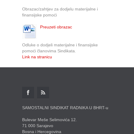
Obrazac/zahtjev za dodjelu materijalne i
finansijske pomoći
Preuzeti obrazac
Odluke o dodjeli materijalne i finansijske
pomoći članovima Sindikata.
Link na stranicu
SAMOSTALNI SINDIKAT RADNIKA U BHRT-u
Bulevar Meše Selimovića 12.
71 000 Sarajevo
Bosna i Hercegovina