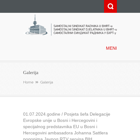
Samostalni sindikat radnika u
BHRT-u
MENI
Galerija
Home
Galerija
01.07.2024.godine / Posjeta šefa Delegacije
Evropske unije u Bosni i Hercegovini i
specijalnog predstavnika EU u Bosni i
Hercegovini ambasadora Johanna Sattlera
pogonima Javnog RTV servisa BIH