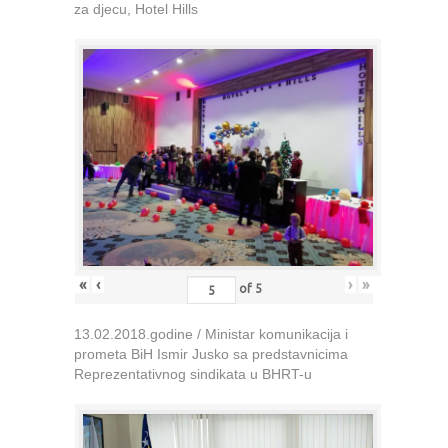
za djecu, Hotel Hills
«
‹
›
»
of
5
13.02.2018.godine / Ministar komunikacija i
prometa BiH Ismir Jusko sa predstavnicima
Reprezentativnog sindikata u BHRT-u