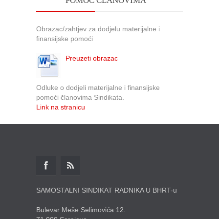
POMOĆ ČLANOVIMA
Obrazac/zahtjev za dodjelu materijalne i
finansijske pomoći
Preuzeti obrazac
Odluke o dodjeli materijalne i finansijske
pomoći članovima Sindikata.
Link na stranicu
SAMOSTALNI SINDIKAT RADNIKA U BHRT-u
Bulevar Meše Selimovića 12.