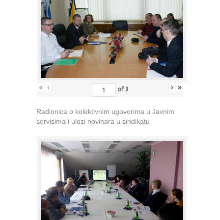
«
‹
›
»
of
3
Radionica o kolektivnim ugovorima u Javnim
servisima i ulozi novinara u sindikatu