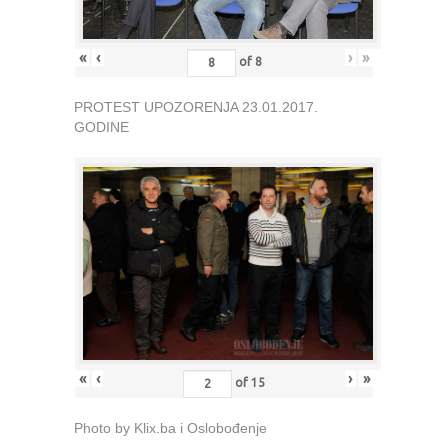
«
‹
›
»
of
8
PROTEST UPOZORENJA 23.01.2017.
GODINE
«
‹
›
»
of
15
Photo by Klix.ba i Oslobođenje