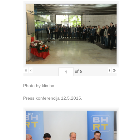
«
‹
›
»
of
5
Photo by klix.ba
Press konferencija 12.5.2015.