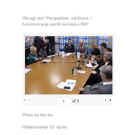
Okrugli stol ”Perspektive, održivost, i
funkcioniranje javnih servisa u BiH”
«
‹
›
»
of
2
Photo by klix.ba
Obilježavanje 10. aprila