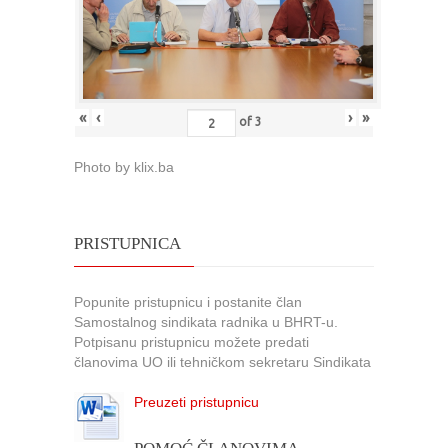
«
‹
›
»
of
3
Photo by klix.ba
PRISTUPNICA
Popunite pristupnicu i postanite član
Samostalnog sindikata radnika u BHRT-u.
Potpisanu pristupnicu možete predati
članovima UO ili tehničkom sekretaru Sindikata
Preuzeti pristupnicu