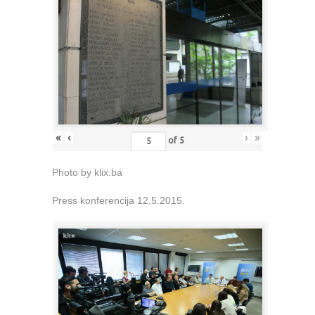
«
‹
›
»
of
5
Photo by klix.ba
Press konferencija 12.5.2015.