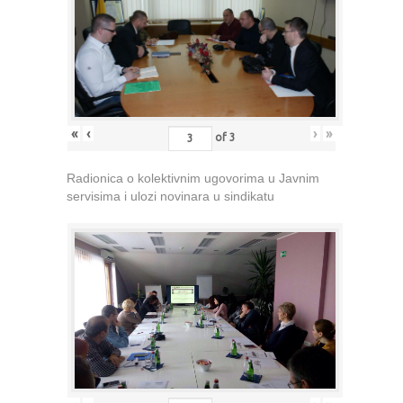
«
‹
›
»
of
3
Radionica o kolektivnim ugovorima u Javnim
servisima i ulozi novinara u sindikatu