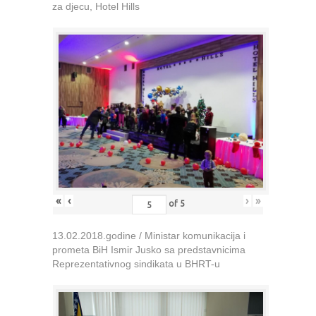
za djecu, Hotel Hills
«
‹
›
»
of
5
13.02.2018.godine / Ministar komunikacija i
prometa BiH Ismir Jusko sa predstavnicima
Reprezentativnog sindikata u BHRT-u