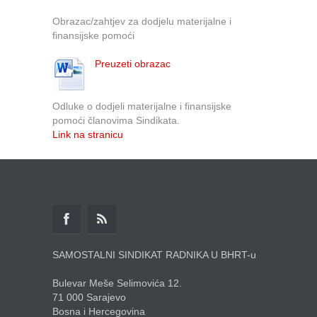
Obrazac/zahtjev za dodjelu materijalne i
finansijske pomoći
Preuzeti obrazac
Odluke o dodjeli materijalne i finansijske
pomoći članovima Sindikata.
Link na stranicu
SAMOSTALNI SINDIKAT RADNIKA U BHRT-u
Bulevar Meše Selimovića 12.
71 000 Sarajevo
Bosna i Hercegovina