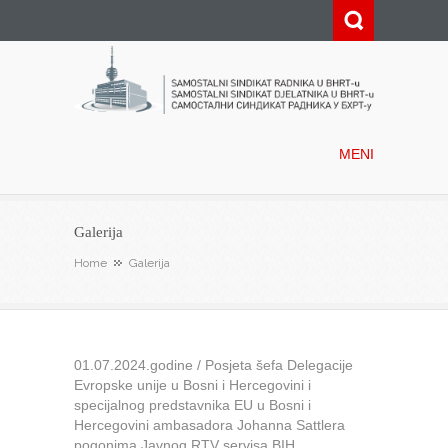
Samostalni sindikat radnika u
BHRT-u
MENI
Galerija
Home
Galerija
01.07.2024.godine / Posjeta šefa Delegacije
Evropske unije u Bosni i Hercegovini i
specijalnog predstavnika EU u Bosni i
Hercegovini ambasadora Johanna Sattlera
pogonima Javnog RTV servisa BIH