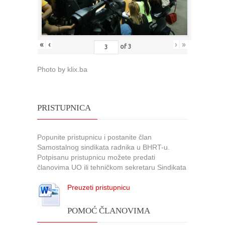
«
‹
›
»
of
3
Photo by klix.ba
PRISTUPNICA
Popunite pristupnicu i postanite član
Samostalnog sindikata radnika u BHRT-u.
Potpisanu pristupnicu možete predati
članovima UO ili tehničkom sekretaru Sindikata
Preuzeti pristupnicu
POMOĆ ČLANOVIMA