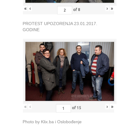
«
‹
›
»
of
8
PROTEST UPOZORENJA 23.01.2017.
GODINE
«
‹
›
»
of
15
Photo by Klix.ba i Oslobođenje