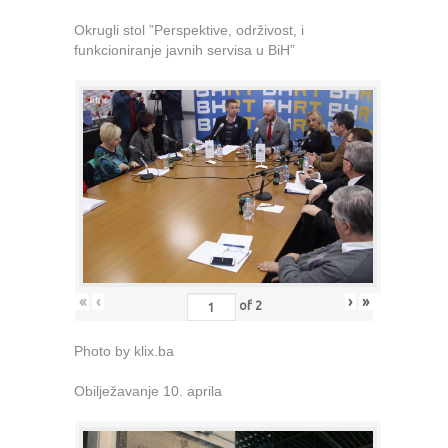
Okrugli stol ”Perspektive, održivost, i
funkcioniranje javnih servisa u BiH”
«
‹
›
»
of
2
Photo by klix.ba
Obilježavanje 10. aprila