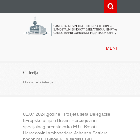
Samostalni sindikat radnika u
BHRT-u
MENI
Galerija
Home
Galerija
01.07.2024.godine / Posjeta šefa Delegacije
Evropske unije u Bosni i Hercegovini i
specijalnog predstavnika EU u Bosni i
Hercegovini ambasadora Johanna Sattlera
pogonima Javnog RTV servisa BIH