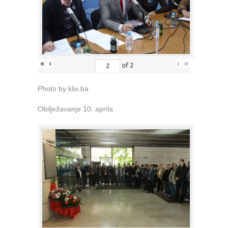
«
‹
›
»
of
2
Photo by klix.ba
Obilježavanje 10. aprila