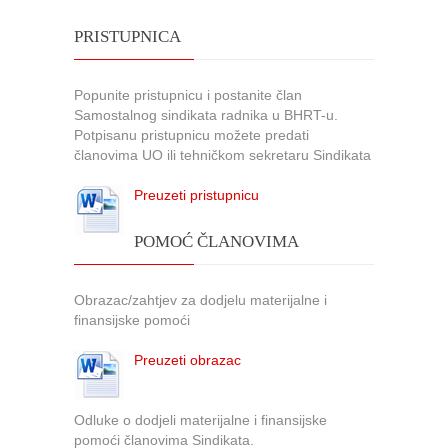
PRISTUPNICA
Popunite pristupnicu i postanite član
Samostalnog sindikata radnika u BHRT-u.
Potpisanu pristupnicu možete predati
članovima UO ili tehničkom sekretaru Sindikata
Preuzeti pristupnicu
POMOĆ ČLANOVIMA
Obrazac/zahtjev za dodjelu materijalne i
finansijske pomoći
Preuzeti obrazac
Odluke o dodjeli materijalne i finansijske
pomoći članovima Sindikata.