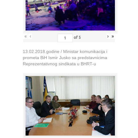
«
‹
›
»
of
5
13.02.2018.godine / Ministar komunikacija i
prometa BiH Ismir Jusko sa predstavnicima
Reprezentativnog sindikata u BHRT-u