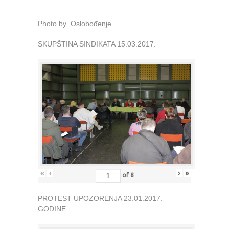
Photo by Oslobođenje
SKUPŠTINA SINDIKATA 15.03.2017.
«
‹
›
»
of
8
PROTEST UPOZORENJA 23.01.2017.
GODINE