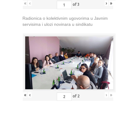
«
‹
›
»
of
3
Radionica o kolektivnim ugovorima u Javnim
servisima i ulozi novinara u sindikatu
«
‹
›
»
of
2