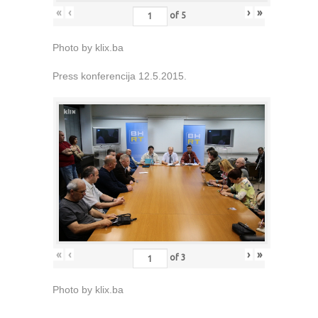
«
‹
›
»
of
5
Photo by klix.ba
Press konferencija 12.5.2015.
«
‹
›
»
of
3
Photo by klix.ba