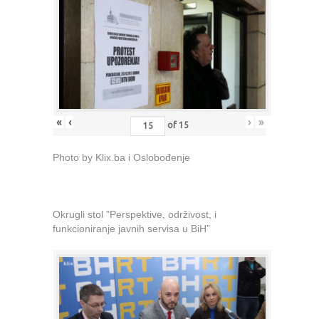
«
‹
›
»
of
15
Photo by Klix.ba i Oslobođenje
Okrugli stol ”Perspektive, održivost, i
funkcioniranje javnih servisa u BiH”