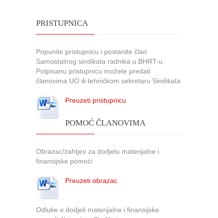
PRISTUPNICA
Popunite pristupnicu i postanite član
Samostalnog sindikata radnika u BHRT-u.
Potpisanu pristupnicu možete predati
članovima UO ili tehničkom sekretaru Sindikata
Preuzeti pristupnicu
POMOĆ ČLANOVIMA
Obrazac/zahtjev za dodjelu materijalne i
finansijske pomoći
Preuzeti obrazac
Odluke o dodjeli materijalne i finansijske