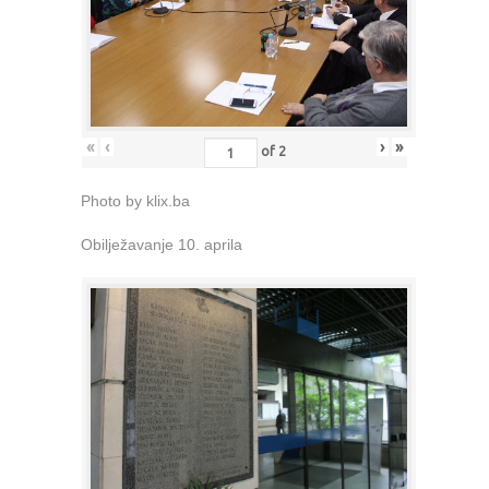
«
‹
›
»
of
2
Photo by klix.ba
Obilježavanje 10. aprila