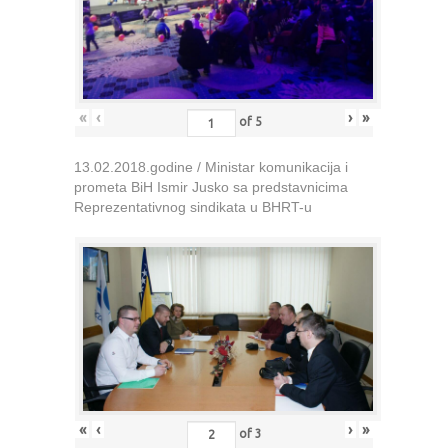
«
‹
›
»
of
5
13.02.2018.godine / Ministar komunikacija i
prometa BiH Ismir Jusko sa predstavnicima
Reprezentativnog sindikata u BHRT-u
«
‹
›
»
of
3