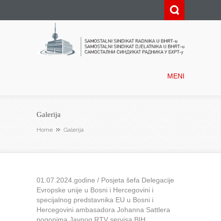
Samostalni sindikat radnika u
BHRT-u
MENI
Galerija
Home
Galerija
01.07.2024.godine / Posjeta šefa Delegacije
Evropske unije u Bosni i Hercegovini i
specijalnog predstavnika EU u Bosni i
Hercegovini ambasadora Johanna Sattlera
pogonima Javnog RTV servisa BIH