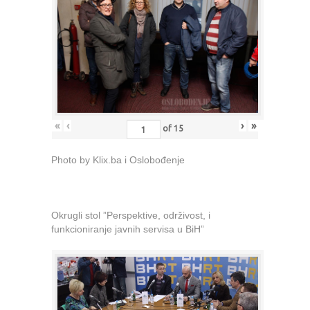
«
‹
›
»
of
15
Photo by Klix.ba i Oslobođenje
Okrugli stol ”Perspektive, održivost, i
funkcioniranje javnih servisa u BiH”