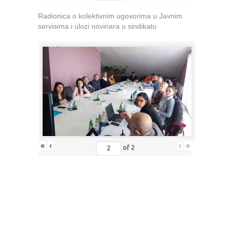
Radionica o kolektivnim ugovorima u Javnim
servisima i ulozi novinara u sindikatu
«
‹
›
»
of
2