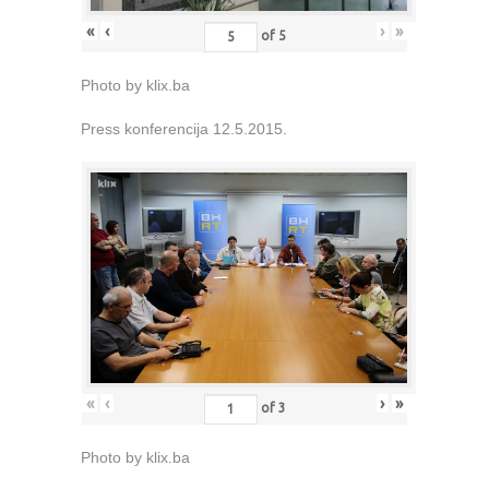
«
‹
›
»
of
5
Photo by klix.ba
Press konferencija 12.5.2015.
«
‹
›
»
of
3
Photo by klix.ba