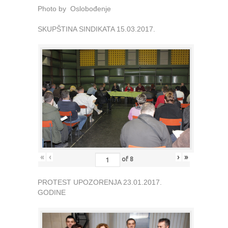
Photo by Oslobođenje
SKUPŠTINA SINDIKATA 15.03.2017.
«
‹
›
»
of
8
PROTEST UPOZORENJA 23.01.2017.
GODINE