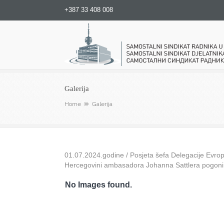
+387 33 408 008
Samostalni sindikat radnika u
Galerija
Home
Galerija
01.07.2024.godine / Posjeta šefa Delegacije Evrops
Hercegovini ambasadora Johanna Sattlera pogon
No Images found.