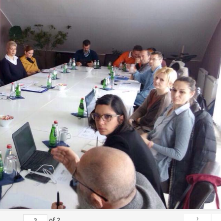
›
of
2