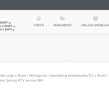
VIJESTI
DOKUMENTI
ORGANI SINDIKAT
 BHRT-u
ke unije u Bosni i Hercegovini i specijalnog predstavnika EU u Bosni i
ima Javnog RTV servisa BIH