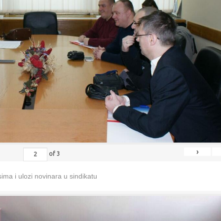
›
of
3
ma i ulozi novinara u sindikatu