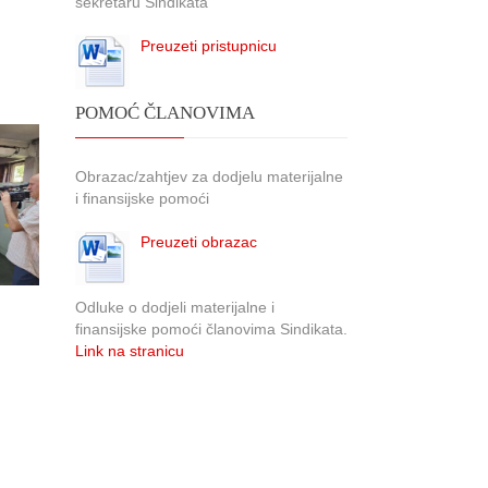
sekretaru Sindikata
Preuzeti pristupnicu
POMOĆ ČLANOVIMA
Obrazac/zahtjev za dodjelu materijalne
i finansijske pomoći
Preuzeti obrazac
Odluke o dodjeli materijalne i
finansijske pomoći članovima Sindikata.
Link na stranicu