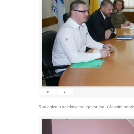
«
‹
Radionica o kolektivnim ugovorima u Javnim servisi