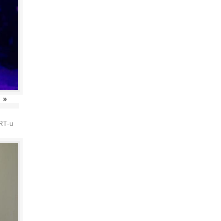
»
HRT-u