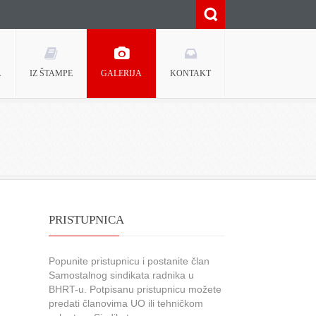
A
IZ ŠTAMPE
GALERIJA
KONTAKT
PRISTUPNICA
Popunite pristupnicu i postanite član
Samostalnog sindikata radnika u
BHRT-u. Potpisanu pristupnicu možete
predati članovima UO ili tehničkom