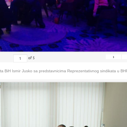
›
of
5
eta BiH Ismir Jusko sa predstavnicima Reprezentativnog sindikata u B