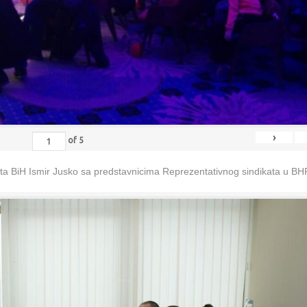
›
of
5
eta BiH Ismir Jusko sa predstavnicima Reprezentativnog sindikata u B