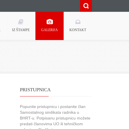
A
IZ ŠTAMPE
GALERIJA
KONTAKT
PRISTUPNICA
Popunite pristupnicu i postanite član
Samostalnog sindikata radnika u
BHRT-u. Potpisanu pristupnicu možete
predati članovima UO ili tehničkom