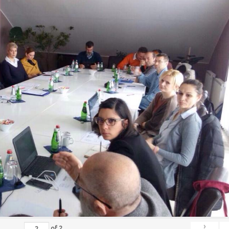
›
of
2