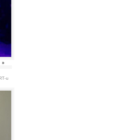
»
HRT-u