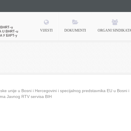
VIJESTI
DOKUMENTI
ORGANI SINDIKAT
 BHRT-u
ke unije u Bosni i Hercegovini i specijalnog predstavnika EU u Bosni i
ima Javnog RTV servisa BIH