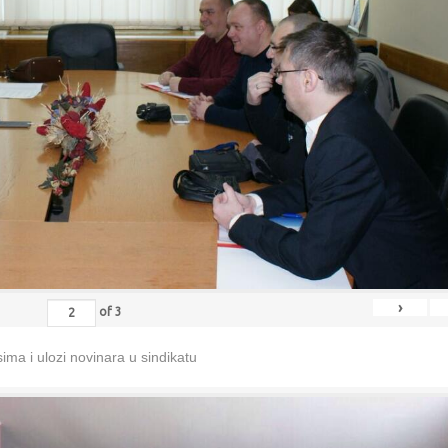
›
of
3
ma i ulozi novinara u sindikatu