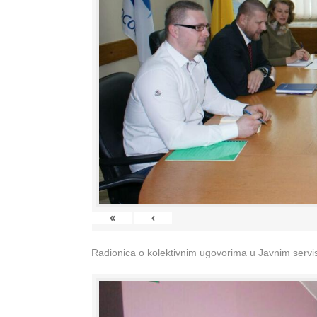
«
‹
Radionica o kolektivnim ugovorima u Javnim servisi