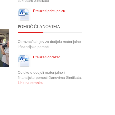
sekretaru Sindikata
Preuzeti pristupnicu
POMOĆ ČLANOVIMA
Obrazac/zahtjev za dodjelu materijalne
i finansijske pomoći
Preuzeti obrazac
Odluke o dodjeli materijalne i
finansijske pomoći članovima Sindikata.
Link na stranicu