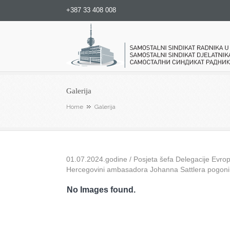
+387 33 408 008
Samostalni sindikat radnika u
Galerija
Home
Galerija
01.07.2024.godine / Posjeta šefa Delegacije Evrops
Hercegovini ambasadora Johanna Sattlera pogon
No Images found.