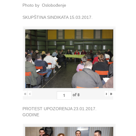
Photo by Oslobođenje
SKUPŠTINA SINDIKATA 15.03.2017.
«
‹
›
»
of
8
PROTEST UPOZORENJA 23.01.2017.
GODINE