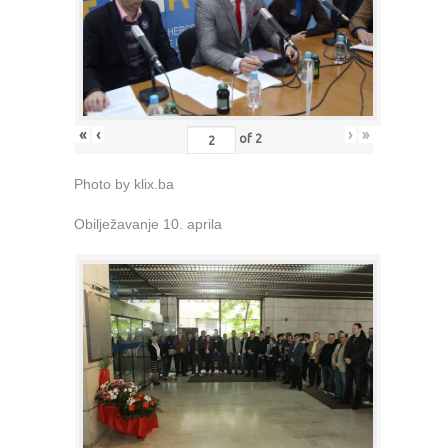
«
‹
›
»
of
2
Photo by klix.ba
Obilježavanje 10. aprila