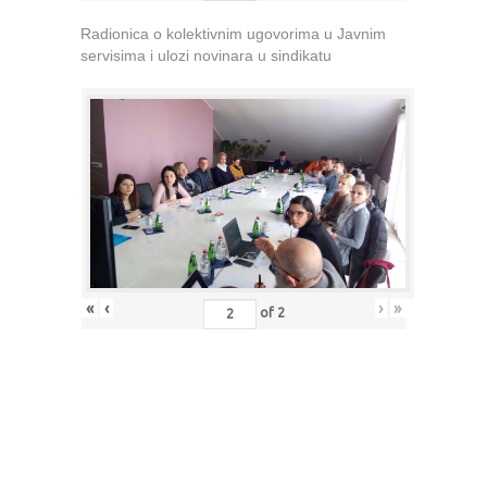
Radionica o kolektivnim ugovorima u Javnim
servisima i ulozi novinara u sindikatu
«
‹
›
»
of
2