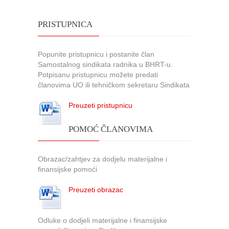
PRISTUPNICA
Popunite pristupnicu i postanite član
Samostalnog sindikata radnika u BHRT-u.
Potpisanu pristupnicu možete predati
članovima UO ili tehničkom sekretaru Sindikata
Preuzeti pristupnicu
POMOĆ ČLANOVIMA
Obrazac/zahtjev za dodjelu materijalne i
finansijske pomoći
Preuzeti obrazac
Odluke o dodjeli materijalne i finansijske