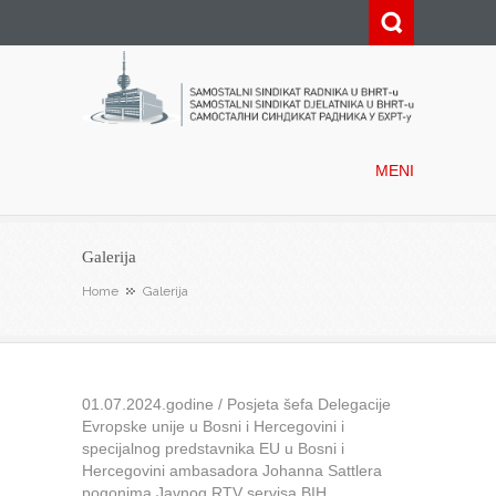
Samostalni sindikat radnika u
BHRT-u
MENI
Galerija
Home
Galerija
01.07.2024.godine / Posjeta šefa Delegacije
Evropske unije u Bosni i Hercegovini i
specijalnog predstavnika EU u Bosni i
Hercegovini ambasadora Johanna Sattlera
pogonima Javnog RTV servisa BIH