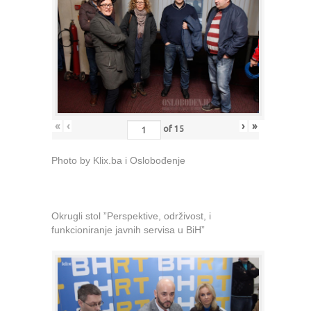
«
‹
›
»
of
15
Photo by Klix.ba i Oslobođenje
Okrugli stol ”Perspektive, održivost, i
funkcioniranje javnih servisa u BiH”