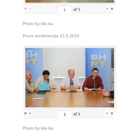
«
‹
›
»
of
5
Photo by klix.ba
Press konferencija 12.5.2015.
«
‹
›
»
of
3
Photo by klix.ba