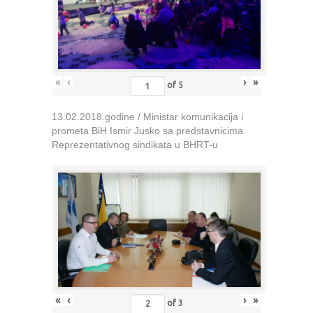
«
‹
›
»
of
5
13.02.2018.godine / Ministar komunikacija i
prometa BiH Ismir Jusko sa predstavnicima
Reprezentativnog sindikata u BHRT-u
«
‹
›
»
of
3