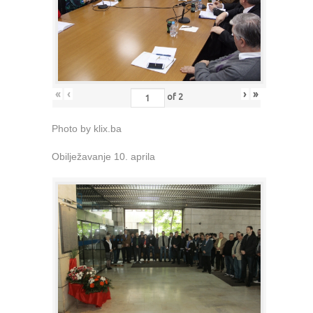
«
‹
›
»
of
2
Photo by klix.ba
Obilježavanje 10. aprila