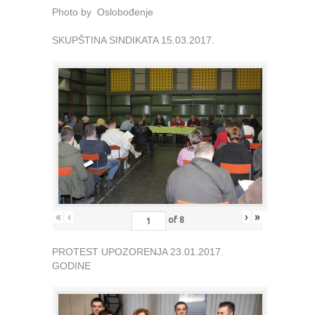
Photo by Oslobođenje
SKUPŠTINA SINDIKATA 15.03.2017.
«
‹
›
»
of
8
PROTEST UPOZORENJA 23.01.2017.
GODINE