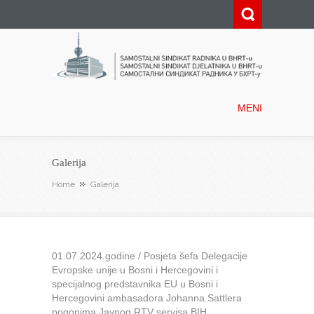
Samostalni sindikat radnika u
BHRT-u
MENI
Galerija
Home
Galerija
01.07.2024.godine / Posjeta šefa Delegacije
Evropske unije u Bosni i Hercegovini i
specijalnog predstavnika EU u Bosni i
Hercegovini ambasadora Johanna Sattlera
pogonima Javnog RTV servisa BIH