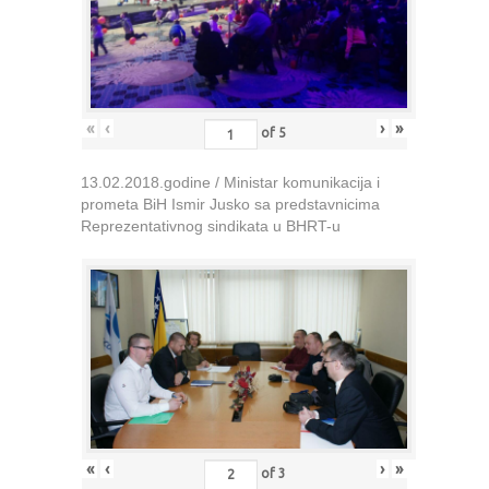
«
‹
›
»
of
5
13.02.2018.godine / Ministar komunikacija i
prometa BiH Ismir Jusko sa predstavnicima
Reprezentativnog sindikata u BHRT-u
«
‹
›
»
of
3