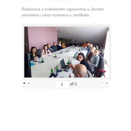
Radionica o kolektivnim ugovorima u Javnim
servisima i ulozi novinara u sindikatu
«
‹
›
»
of
2