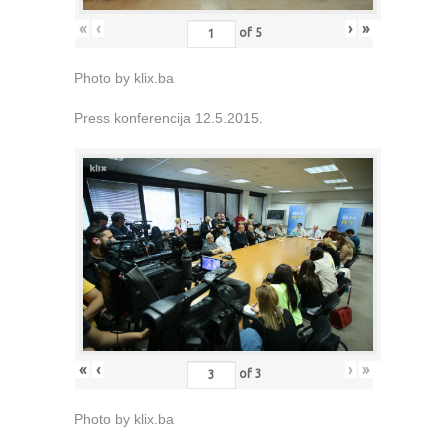
«
‹
›
»
of
5
Photo by klix.ba
Press konferencija 12.5.2015.
«
‹
›
»
of
3
Photo by klix.ba