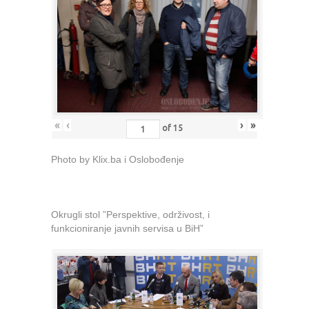
«
‹
›
»
of
15
Photo by Klix.ba i Oslobođenje
Okrugli stol ”Perspektive, održivost, i
funkcioniranje javnih servisa u BiH”