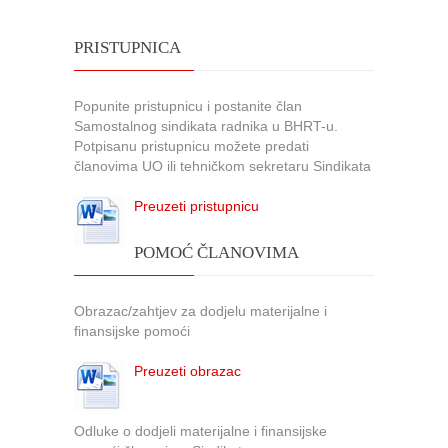
PRISTUPNICA
Popunite pristupnicu i postanite član
Samostalnog sindikata radnika u BHRT-u.
Potpisanu pristupnicu možete predati
članovima UO ili tehničkom sekretaru Sindikata
Preuzeti pristupnicu
POMOĆ ČLANOVIMA
Obrazac/zahtjev za dodjelu materijalne i
finansijske pomoći
Preuzeti obrazac
Odluke o dodjeli materijalne i finansijske