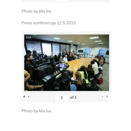
Photo by klix.ba
Press konferencija 12.5.2015.
«
‹
›
»
of
3
Photo by klix.ba