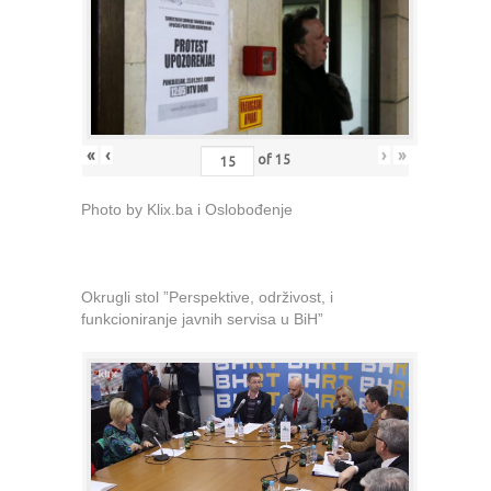
«
‹
›
»
of
15
Photo by Klix.ba i Oslobođenje
Okrugli stol ”Perspektive, održivost, i
funkcioniranje javnih servisa u BiH”