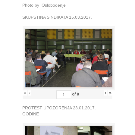
Photo by Oslobođenje
SKUPŠTINA SINDIKATA 15.03.2017.
«
‹
›
»
of
8
PROTEST UPOZORENJA 23.01.2017.
GODINE