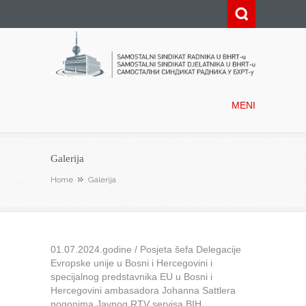
Samostalni sindikat radnika u
BHRT-u
MENI
Galerija
Home
Galerija
01.07.2024.godine / Posjeta šefa Delegacije
Evropske unije u Bosni i Hercegovini i
specijalnog predstavnika EU u Bosni i
Hercegovini ambasadora Johanna Sattlera
pogonima Javnog RTV servisa BIH