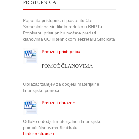
PRISTUPNICA
Popunite pristupnicu i postanite član
Samostalnog sindikata radnika u BHRT-u.
Potpisanu pristupnicu možete predati
članovima UO ili tehničkom sekretaru Sindikata
Preuzeti pristupnicu
POMOĆ ČLANOVIMA
Obrazac/zahtjev za dodjelu materijalne i
finansijske pomoći
Preuzeti obrazac
Odluke o dodjeli materijalne i finansijske
pomoći članovima Sindikata.
Link na stranicu