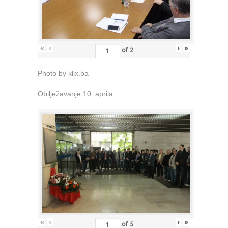
«
‹
›
»
of
2
Photo by klix.ba
Obilježavanje 10. aprila
«
‹
›
»
of
5