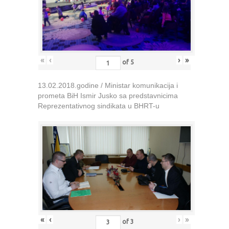
«
‹
›
»
of
5
13.02.2018.godine / Ministar komunikacija i
prometa BiH Ismir Jusko sa predstavnicima
Reprezentativnog sindikata u BHRT-u
«
‹
›
»
of
3