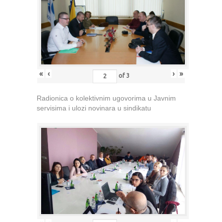
«
‹
›
»
of
3
Radionica o kolektivnim ugovorima u Javnim
servisima i ulozi novinara u sindikatu