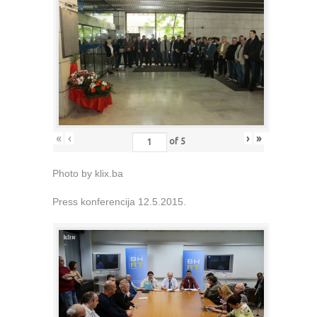
«
‹
›
»
of
5
Photo by klix.ba
Press konferencija 12.5.2015.