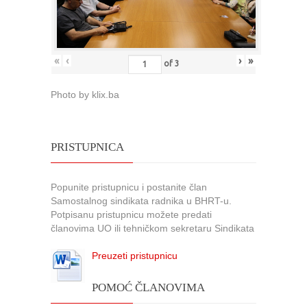
«
‹
›
»
of
3
Photo by klix.ba
PRISTUPNICA
Popunite pristupnicu i postanite član
Samostalnog sindikata radnika u BHRT-u.
Potpisanu pristupnicu možete predati
članovima UO ili tehničkom sekretaru Sindikata
Preuzeti pristupnicu
POMOĆ ČLANOVIMA