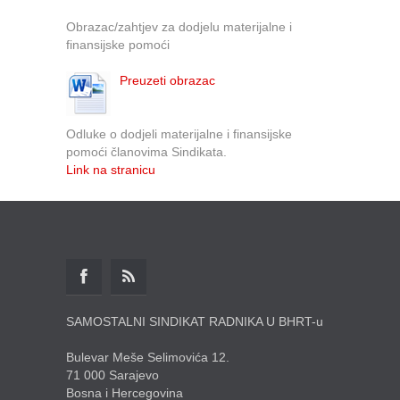
Obrazac/zahtjev za dodjelu materijalne i
finansijske pomoći
Preuzeti obrazac
Odluke o dodjeli materijalne i finansijske
pomoći članovima Sindikata.
Link na stranicu
SAMOSTALNI SINDIKAT RADNIKA U BHRT-u
Bulevar Meše Selimovića 12.
71 000 Sarajevo
Bosna i Hercegovina