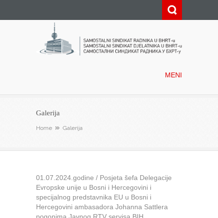
Samostalni sindikat radnika u
BHRT-u
MENI
Galerija
Home
Galerija
01.07.2024.godine / Posjeta šefa Delegacije
Evropske unije u Bosni i Hercegovini i
specijalnog predstavnika EU u Bosni i
Hercegovini ambasadora Johanna Sattlera
pogonima Javnog RTV servisa BIH