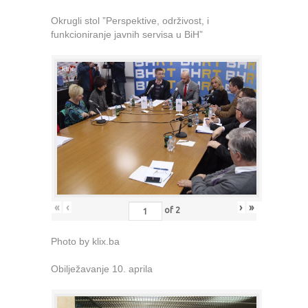
Okrugli stol ”Perspektive, održivost, i
funkcioniranje javnih servisa u BiH”
«
‹
›
»
of
2
Photo by klix.ba
Obilježavanje 10. aprila