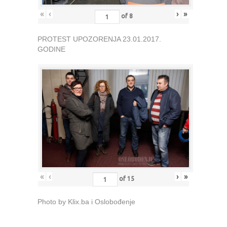
«
‹
›
»
of
8
PROTEST UPOZORENJA 23.01.2017.
GODINE
«
‹
›
»
of
15
Photo by Klix.ba i Oslobođenje