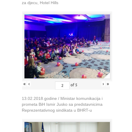
za djecu, Hotel Hills
«
‹
›
»
of
5
13.02.2018.godine / Ministar komunikacija i
prometa BiH Ismir Jusko sa predstavnicima
Reprezentativnog sindikata u BHRT-u