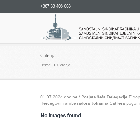
+387 33 408 008
Samostalni sindikat radnika u
Galerija
Home
Galerija
01.07.2024.godine / Posjeta šefa Delegacije Evrops
Hercegovini ambasadora Johanna Sattlera pogon
No Images found.