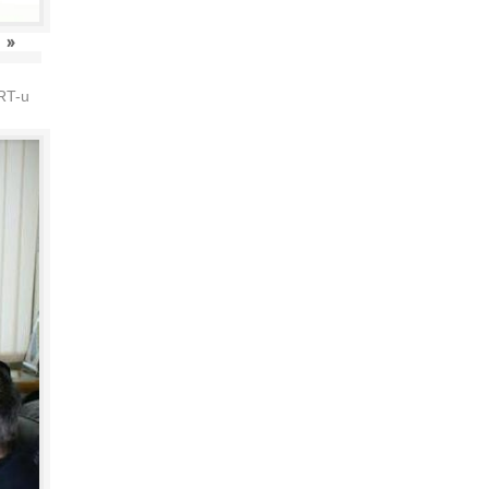
»
HRT-u