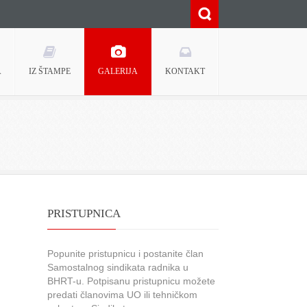
A
IZ ŠTAMPE
GALERIJA
KONTAKT
PRISTUPNICA
Popunite pristupnicu i postanite član
Samostalnog sindikata radnika u
BHRT-u. Potpisanu pristupnicu možete
predati članovima UO ili tehničkom