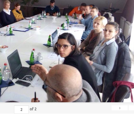
›
of
2