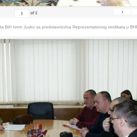
›
of
5
eta BiH Ismir Jusko sa predstavnicima Reprezentativnog sindikata u B