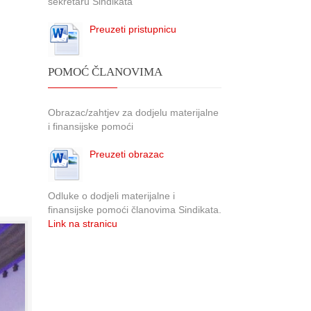
sekretaru Sindikata
Preuzeti pristupnicu
POMOĆ ČLANOVIMA
Obrazac/zahtjev za dodjelu materijalne
i finansijske pomoći
Preuzeti obrazac
Odluke o dodjeli materijalne i
finansijske pomoći članovima Sindikata.
Link na stranicu