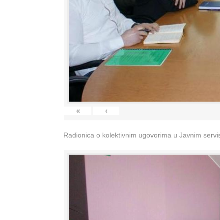
«
‹
Radionica o kolektivnim ugovorima u Javnim servisi