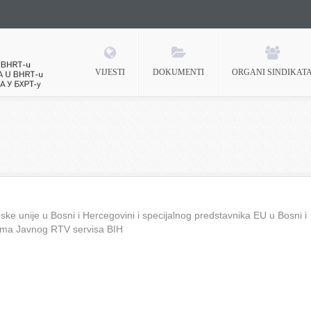
VIJESTI
DOKUMENTI
ORGANI SINDIKAT
 BHRT-u
ke unije u Bosni i Hercegovini i specijalnog predstavnika EU u Bosni i
ima Javnog RTV servisa BIH