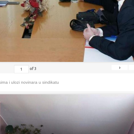
›
of
3
ma i ulozi novinara u sindikatu