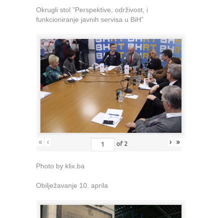
Okrugli stol ”Perspektive, održivost, i
funkcioniranje javnih servisa u BiH”
«
‹
›
»
of
2
Photo by klix.ba
Obilježavanje 10. aprila