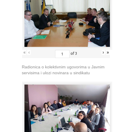
«
‹
›
»
of
3
Radionica o kolektivnim ugovorima u Javnim
servisima i ulozi novinara u sindikatu