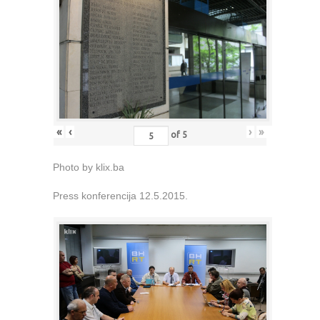
«
‹
›
»
of
5
Photo by klix.ba
Press konferencija 12.5.2015.