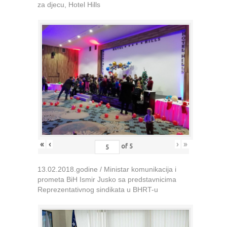
za djecu, Hotel Hills
«
‹
›
»
of
5
13.02.2018.godine / Ministar komunikacija i
prometa BiH Ismir Jusko sa predstavnicima
Reprezentativnog sindikata u BHRT-u