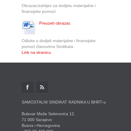
Obrazac/zahtjev za dodjelu materijalne i
finansijske pomoći
Preuzeti obrazac
Odluke o dodjeli materijalne i finansijske
pomoći članovima Sindikata.
Link na stranicu
SAMOSTALNI SINDIKAT RADNIKA U BHRT-u
Bulevar Meše Selimovića 12.
71 000 Sarajevo
Bosna i Hercegovina