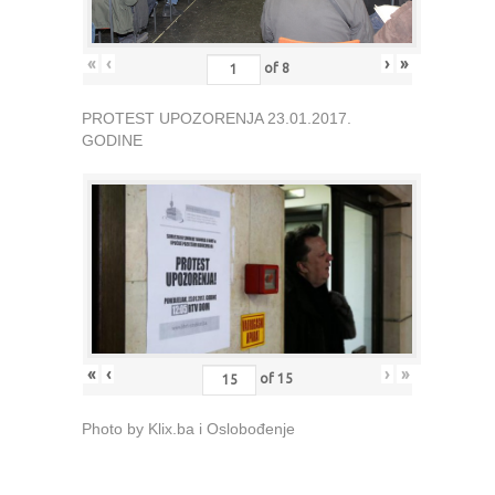
«
‹
›
»
of
8
PROTEST UPOZORENJA 23.01.2017.
GODINE
«
‹
›
»
of
15
Photo by Klix.ba i Oslobođenje