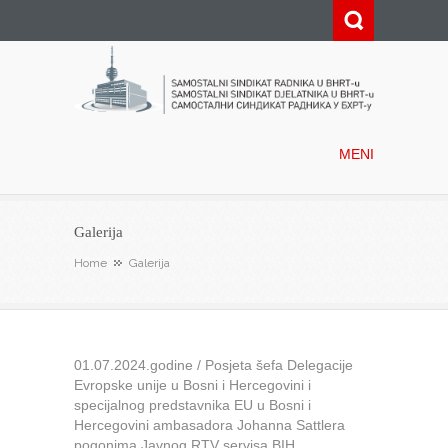
Samostalni sindikat radnika u
BHRT-u
MENI
Galerija
Home
Galerija
01.07.2024.godine / Posjeta šefa Delegacije
Evropske unije u Bosni i Hercegovini i
specijalnog predstavnika EU u Bosni i
Hercegovini ambasadora Johanna Sattlera
pogonima Javnog RTV servisa BIH