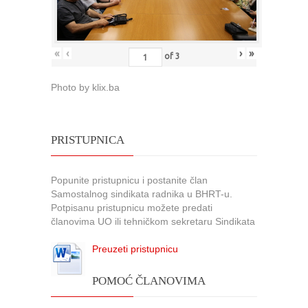
«
‹
›
»
of
3
Photo by klix.ba
PRISTUPNICA
Popunite pristupnicu i postanite član
Samostalnog sindikata radnika u BHRT-u.
Potpisanu pristupnicu možete predati
članovima UO ili tehničkom sekretaru Sindikata
Preuzeti pristupnicu
POMOĆ ČLANOVIMA