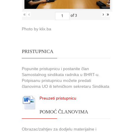
«
‹
›
»
of
3
Photo by klix.ba
PRISTUPNICA
Popunite pristupnicu i postanite član
Samostalnog sindikata radnika u BHRT-u.
Potpisanu pristupnicu možete predati
članovima UO ili tehničkom sekretaru Sindikata
Preuzeti pristupnicu
POMOĆ ČLANOVIMA
Obrazac/zahtjev za dodjelu materijalne i