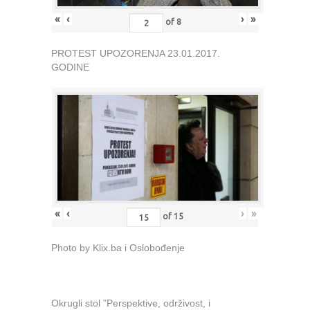
«
‹
›
»
of
8
PROTEST UPOZORENJA 23.01.2017.
GODINE
«
‹
›
»
of
15
Photo by Klix.ba i Oslobođenje
Okrugli stol ”Perspektive, održivost, i