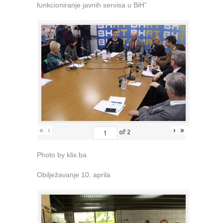
funkcioniranje javnih servisa u BiH”
«
‹
›
»
of
2
Photo by klix.ba
Obilježavanje 10. aprila