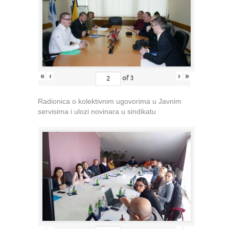
«
‹
›
»
of
3
Radionica o kolektivnim ugovorima u Javnim
servisima i ulozi novinara u sindikatu