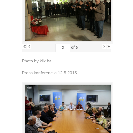
«
‹
›
»
of
5
Photo by klix.ba
Press konferencija 12.5.2015.