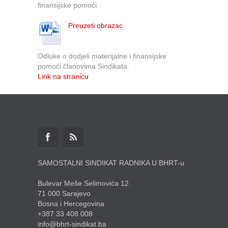
finansijske pomoći
Preuzeti obrazac
Odluke o dodjeli materijalne i finansijske
pomoći članovima Sindikata.
Link na stranicu
SAMOSTALNI SINDIKAT RADNIKA U BHRT-u
Bulevar Meše Selimovića 12.
71 000 Sarajevo
Bosna i Hercegovina
+387 33 408 008
info@bhrt-sindikat.ba