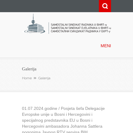
Samostalni sindikat radnika u
BHRT-u
MENI
Galerija
Home
Galerija
01.07.2024.godine / Posjeta šefa Delegacije
Evropske unije u Bosni i Hercegovini i
specijalnog predstavnika EU u Bosni i
Hercegovini ambasadora Johanna Sattlera
pogonima Javnog RTV servisa BIH