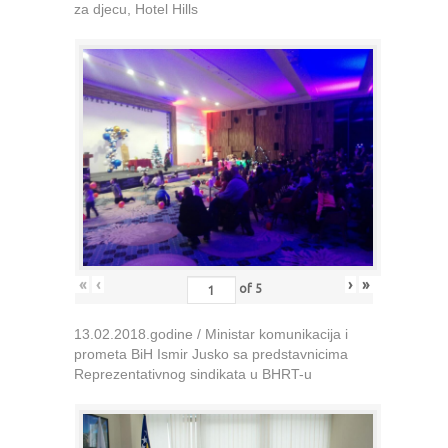
za djecu, Hotel Hills
«
‹
›
»
of
5
13.02.2018.godine / Ministar komunikacija i
prometa BiH Ismir Jusko sa predstavnicima
Reprezentativnog sindikata u BHRT-u