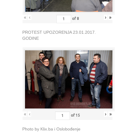
«
‹
›
»
of
8
PROTEST UPOZORENJA 23.01.2017.
GODINE
«
‹
›
»
of
15
Photo by Klix.ba i Oslobođenje