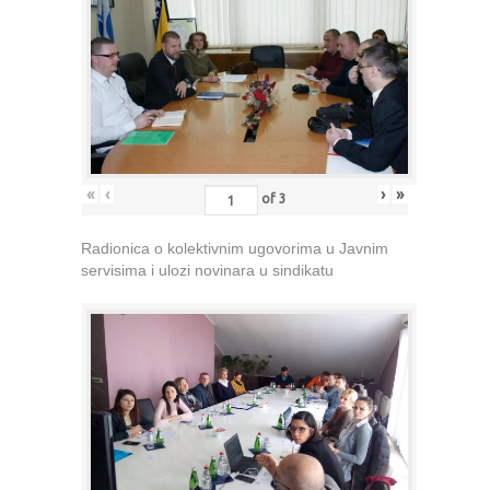
«
‹
›
»
of
3
Radionica o kolektivnim ugovorima u Javnim
servisima i ulozi novinara u sindikatu