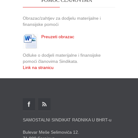
POMOĆ ČLANOVIMA
Obrazac/zahtjev za dodjelu materijalne i
finansijske pomoći
Preuzeti obrazac
Odluke o dodjeli materijalne i finansijske
pomoći članovima Sindikata.
Link na stranicu
SAMOSTALNI SINDIKAT RADNIKA U BHRT-u
Bulevar Meše Selimovića 12.