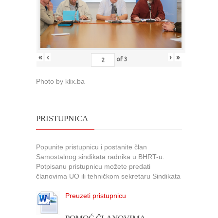
«
‹
›
»
of
3
Photo by klix.ba
PRISTUPNICA
Popunite pristupnicu i postanite član
Samostalnog sindikata radnika u BHRT-u.
Potpisanu pristupnicu možete predati
članovima UO ili tehničkom sekretaru Sindikata
Preuzeti pristupnicu