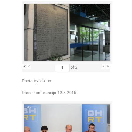
«
‹
›
»
of
5
Photo by klix.ba
Press konferencija 12.5.2015.