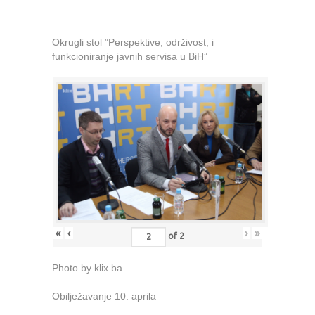
Okrugli stol ”Perspektive, održivost, i
funkcioniranje javnih servisa u BiH”
«
‹
›
»
of
2
Photo by klix.ba
Obilježavanje 10. aprila