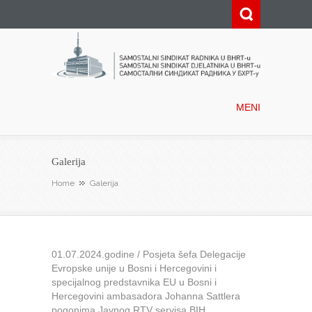
Samostalni sindikat radnika u
BHRT-u
MENI
Galerija
Home
Galerija
01.07.2024.godine / Posjeta šefa Delegacije
Evropske unije u Bosni i Hercegovini i
specijalnog predstavnika EU u Bosni i
Hercegovini ambasadora Johanna Sattlera
pogonima Javnog RTV servisa BIH