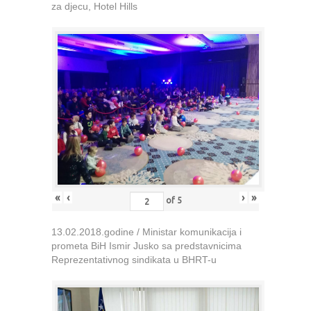
za djecu, Hotel Hills
«
‹
›
»
of
5
13.02.2018.godine / Ministar komunikacija i
prometa BiH Ismir Jusko sa predstavnicima
Reprezentativnog sindikata u BHRT-u