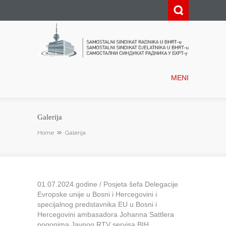
Samostalni sindikat radnika u
BHRT-u
MENI
Galerija
Home
Galerija
01.07.2024.godine / Posjeta šefa Delegacije
Evropske unije u Bosni i Hercegovini i
specijalnog predstavnika EU u Bosni i
Hercegovini ambasadora Johanna Sattlera
pogonima Javnog RTV servisa BIH