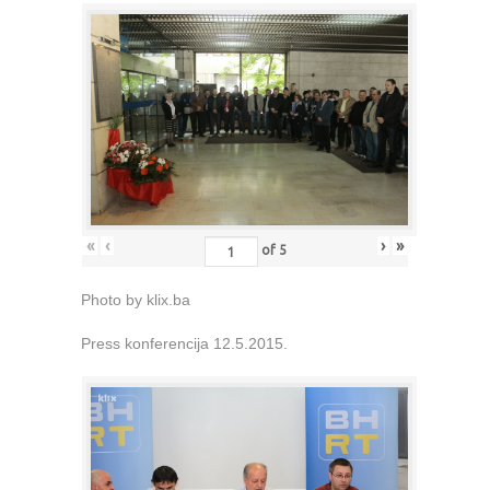
«
‹
›
»
of
5
Photo by klix.ba
Press konferencija 12.5.2015.