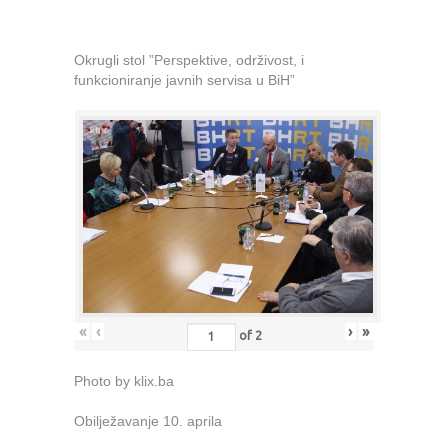
Okrugli stol ”Perspektive, održivost, i
funkcioniranje javnih servisa u BiH”
«
‹
›
»
of
2
Photo by klix.ba
Obilježavanje 10. aprila