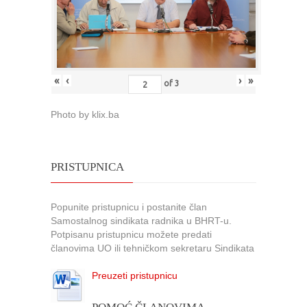
«
‹
›
»
of
3
Photo by klix.ba
PRISTUPNICA
Popunite pristupnicu i postanite član
Samostalnog sindikata radnika u BHRT-u.
Potpisanu pristupnicu možete predati
članovima UO ili tehničkom sekretaru Sindikata
Preuzeti pristupnicu