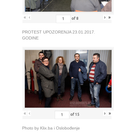
«
‹
›
»
of
8
PROTEST UPOZORENJA 23.01.2017.
GODINE
«
‹
›
»
of
15
Photo by Klix.ba i Oslobođenje