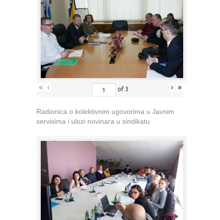
«
‹
›
»
of
3
Radionica o kolektivnim ugovorima u Javnim
servisima i ulozi novinara u sindikatu