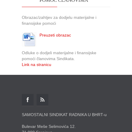
POMOĆ ČLANOVIMA
Obrazac/zahtjev za dodjelu materijalne i
finansijske pomoći
Preuzeti obrazac
Odluke o dodjeli materijalne i finansijske
pomoći članovima Sindikata.
Link na stranicu
SAMOSTALNI SINDIKAT RADNIKA U BHRT-u
Bulevar Meše Selimovića 12.