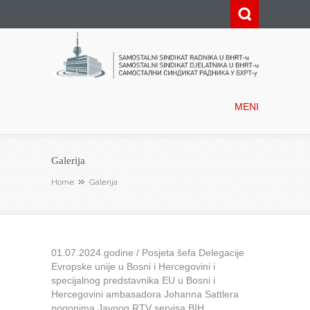
Samostalni sindikat radnika u
BHRT-u
MENI
Galerija
Home
Galerija
01.07.2024.godine / Posjeta šefa Delegacije
Evropske unije u Bosni i Hercegovini i
specijalnog predstavnika EU u Bosni i
Hercegovini ambasadora Johanna Sattlera
pogonima Javnog RTV servisa BIH