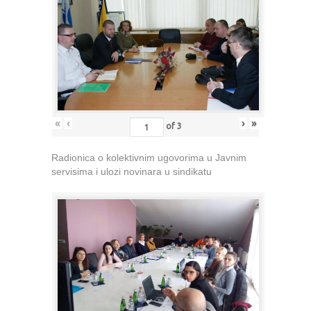
«
‹
›
»
of
3
Radionica o kolektivnim ugovorima u Javnim
servisima i ulozi novinara u sindikatu