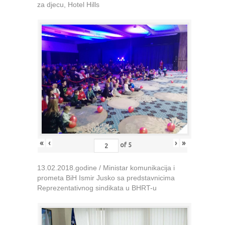
za djecu, Hotel Hills
«
‹
›
»
of
5
13.02.2018.godine / Ministar komunikacija i
prometa BiH Ismir Jusko sa predstavnicima
Reprezentativnog sindikata u BHRT-u