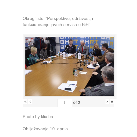
Okrugli stol ”Perspektive, održivost, i
funkcioniranje javnih servisa u BiH”
«
‹
›
»
of
2
Photo by klix.ba
Obilježavanje 10. aprila