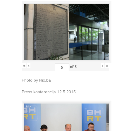
«
‹
›
»
of
5
Photo by klix.ba
Press konferencija 12.5.2015.