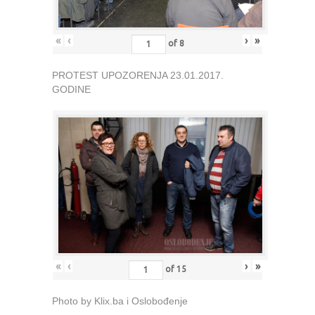
«
‹
›
»
of
8
PROTEST UPOZORENJA 23.01.2017.
GODINE
«
‹
›
»
of
15
Photo by Klix.ba i Oslobođenje