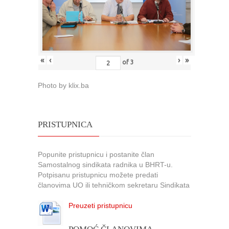
«
‹
›
»
of
3
Photo by klix.ba
PRISTUPNICA
Popunite pristupnicu i postanite član
Samostalnog sindikata radnika u BHRT-u.
Potpisanu pristupnicu možete predati
članovima UO ili tehničkom sekretaru Sindikata
Preuzeti pristupnicu