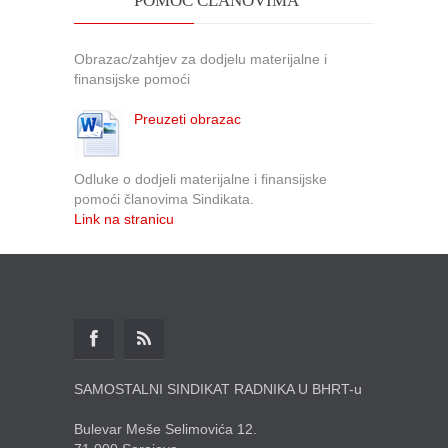
POMOĆ ČLANOVIMA
Obrazac/zahtjev za dodjelu materijalne i
finansijske pomoći
Preuzeti obrazac
Odluke o dodjeli materijalne i finansijske
pomoći članovima Sindikata.
Link na stranicu
SAMOSTALNI SINDIKAT RADNIKA U BHRT-u
Bulevar Meše Selimovića 12.