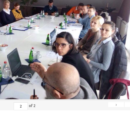
›
of
2