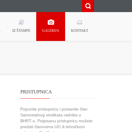
A
IZ ŠTAMPE
GALERIJA
KONTAKT
PRISTUPNICA
Popunite pristupnicu i postanite član
Samostalnog sindikata radnika u
BHRT-u. Potpisanu pristupnicu možete
predati članovima UO ili tehničkom