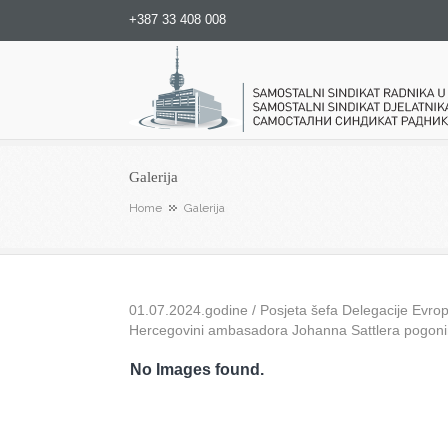
+387 33 408 008
Samostalni sindikat radnika u
Galerija
Home
Galerija
01.07.2024.godine / Posjeta šefa Delegacije Evrops
Hercegovini ambasadora Johanna Sattlera pogon
No Images found.