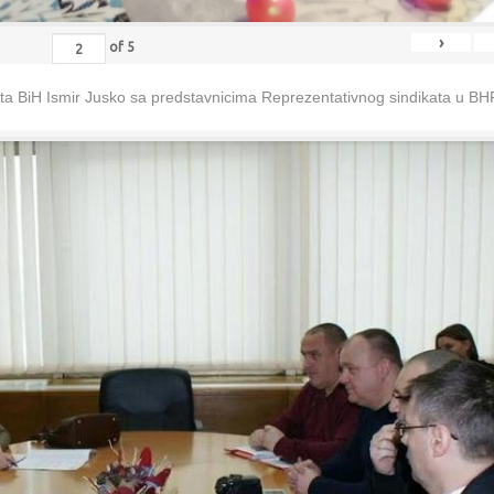
›
of
5
eta BiH Ismir Jusko sa predstavnicima Reprezentativnog sindikata u B