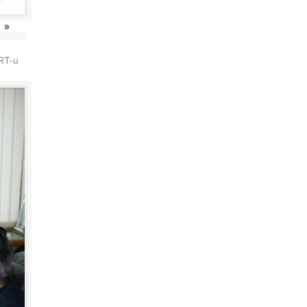
»
HRT-u