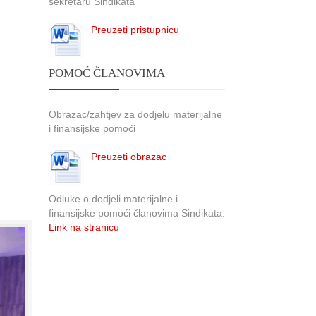
sekretaru Sindikata
Preuzeti pristupnicu
POMOĆ ČLANOVIMA
Obrazac/zahtjev za dodjelu materijalne
i finansijske pomoći
Preuzeti obrazac
Odluke o dodjeli materijalne i
finansijske pomoći članovima Sindikata.
Link na stranicu