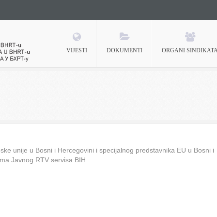
VIJESTI
DOKUMENTI
ORGANI SINDIKAT
 BHRT-u
ke unije u Bosni i Hercegovini i specijalnog predstavnika EU u Bosni i
ima Javnog RTV servisa BIH