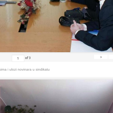
›
of
3
ma i ulozi novinara u sindikatu