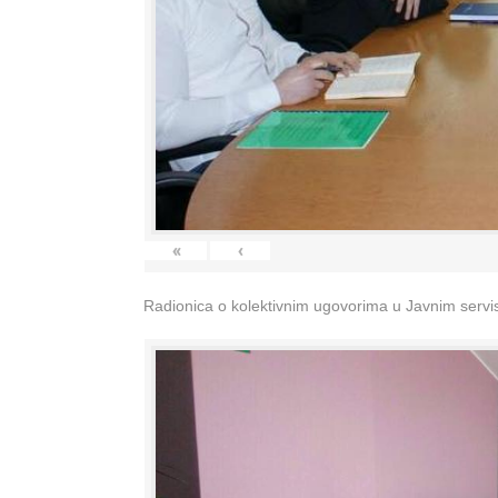
«
‹
Radionica o kolektivnim ugovorima u Javnim servisi