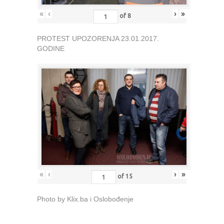
«
‹
›
»
of
8
PROTEST UPOZORENJA 23.01.2017.
GODINE
«
‹
›
»
of
15
Photo by Klix.ba i Oslobođenje