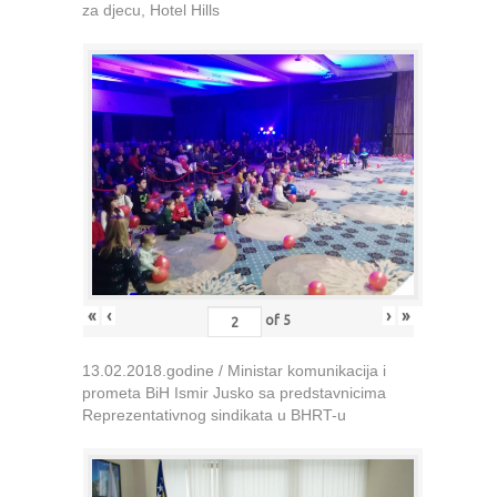
za djecu, Hotel Hills
«
‹
›
»
of
5
13.02.2018.godine / Ministar komunikacija i
prometa BiH Ismir Jusko sa predstavnicima
Reprezentativnog sindikata u BHRT-u