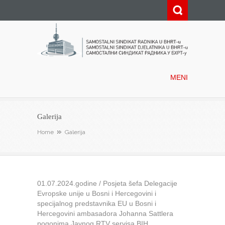
Samostalni sindikat radnika u
BHRT-u
MENI
Galerija
Home
Galerija
01.07.2024.godine / Posjeta šefa Delegacije
Evropske unije u Bosni i Hercegovini i
specijalnog predstavnika EU u Bosni i
Hercegovini ambasadora Johanna Sattlera
pogonima Javnog RTV servisa BIH