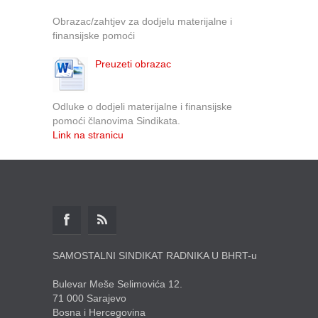
Obrazac/zahtjev za dodjelu materijalne i
finansijske pomoći
Preuzeti obrazac
Odluke o dodjeli materijalne i finansijske
pomoći članovima Sindikata.
Link na stranicu
SAMOSTALNI SINDIKAT RADNIKA U BHRT-u
Bulevar Meše Selimovića 12.
71 000 Sarajevo
Bosna i Hercegovina