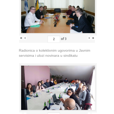
«
‹
›
»
of
3
Radionica o kolektivnim ugovorima u Javnim
servisima i ulozi novinara u sindikatu