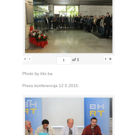
«
‹
›
»
of
5
Photo by klix.ba
Press konferencija 12.5.2015.