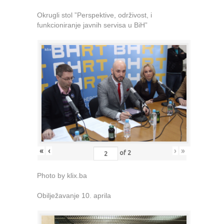
Okrugli stol ”Perspektive, održivost, i
funkcioniranje javnih servisa u BiH”
«
‹
›
»
of
2
Photo by klix.ba
Obilježavanje 10. aprila