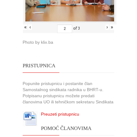
«
‹
›
»
of
3
Photo by klix.ba
PRISTUPNICA
Popunite pristupnicu i postanite član
Samostalnog sindikata radnika u BHRT-u.
Potpisanu pristupnicu možete predati
članovima UO ili tehničkom sekretaru Sindikata
Preuzeti pristupnicu
POMOĆ ČLANOVIMA