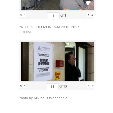
«
‹
›
»
of
8
PROTEST UPOZORENJA 23.01.2017.
GODINE
«
‹
›
»
of
15
Photo by Klix.ba i Oslobođenje