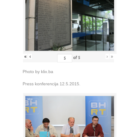
«
‹
›
»
of
5
Photo by klix.ba
Press konferencija 12.5.2015.