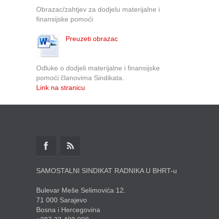
Obrazac/zahtjev za dodjelu materijalne i
finansijske pomoći
Preuzeti obrazac
Odluke o dodjeli materijalne i finansijske
pomoći članovima Sindikata.
Link na stranicu
SAMOSTALNI SINDIKAT RADNIKA U BHRT-u
Bulevar Meše Selimovića 12.
71 000 Sarajevo
Bosna i Hercegovina