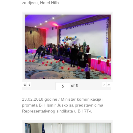
za djecu, Hotel Hills
«
‹
›
»
of
5
13.02.2018.godine / Ministar komunikacija i
prometa BiH Ismir Jusko sa predstavnicima
Reprezentativnog sindikata u BHRT-u