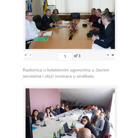
«
‹
›
»
of
3
Radionica o kolektivnim ugovorima u Javnim
servisima i ulozi novinara u sindikatu