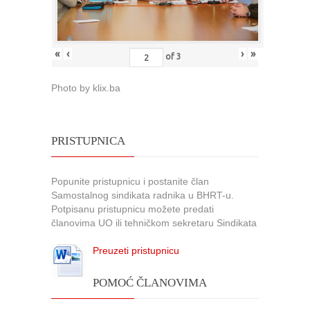
«
‹
›
»
of
3
Photo by klix.ba
PRISTUPNICA
Popunite pristupnicu i postanite član
Samostalnog sindikata radnika u BHRT-u.
Potpisanu pristupnicu možete predati
članovima UO ili tehničkom sekretaru Sindikata
Preuzeti pristupnicu
POMOĆ ČLANOVIMA