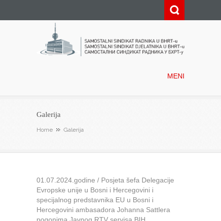
Samostalni sindikat radnika u
BHRT-u
MENI
Galerija
Home
Galerija
01.07.2024.godine / Posjeta šefa Delegacije
Evropske unije u Bosni i Hercegovini i
specijalnog predstavnika EU u Bosni i
Hercegovini ambasadora Johanna Sattlera
pogonima Javnog RTV servisa BIH