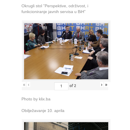
Okrugli stol ”Perspektive, održivost, i
funkcioniranje javnih servisa u BiH”
«
‹
›
»
of
2
Photo by klix.ba
Obilježavanje 10. aprila