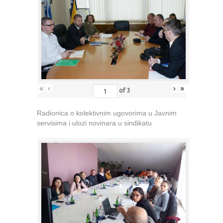
«
‹
›
»
of
3
Radionica o kolektivnim ugovorima u Javnim
servisima i ulozi novinara u sindikatu