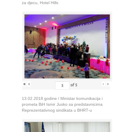
za djecu, Hotel Hills
«
‹
›
»
of
5
13.02.2018.godine / Ministar komunikacija i
prometa BiH Ismir Jusko sa predstavnicima
Reprezentativnog sindikata u BHRT-u