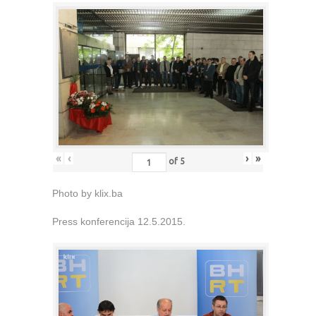
«
‹
›
»
of
5
Photo by klix.ba
Press konferencija 12.5.2015.