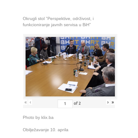
Okrugli stol ”Perspektive, održivost, i
funkcioniranje javnih servisa u BiH”
«
‹
›
»
of
2
Photo by klix.ba
Obilježavanje 10. aprila