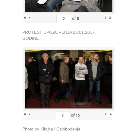
«
‹
›
»
of
8
PROTEST UPOZORENJA 23.01.2017.
GODINE
«
‹
›
»
of
15
Photo by Klix.ba i Oslobođenje