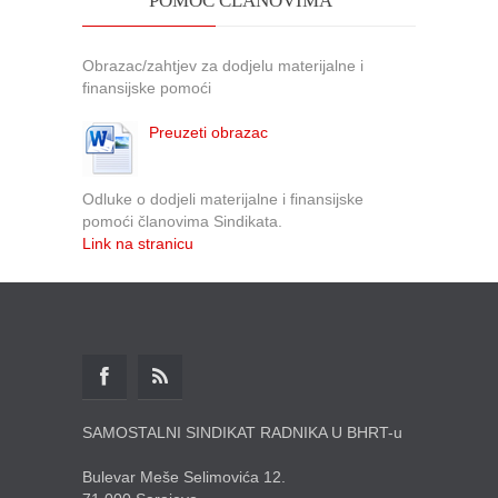
POMOĆ ČLANOVIMA
Obrazac/zahtjev za dodjelu materijalne i
finansijske pomoći
Preuzeti obrazac
Odluke o dodjeli materijalne i finansijske
pomoći članovima Sindikata.
Link na stranicu
SAMOSTALNI SINDIKAT RADNIKA U BHRT-u
Bulevar Meše Selimovića 12.