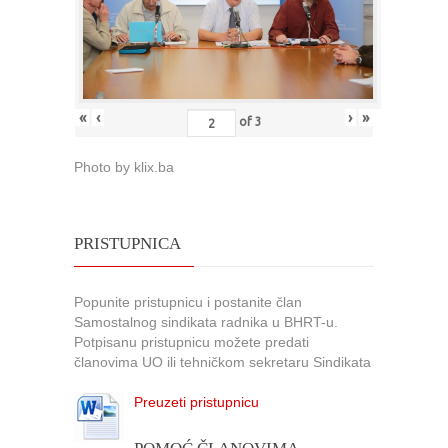
«
‹
›
»
of
3
Photo by klix.ba
PRISTUPNICA
Popunite pristupnicu i postanite član
Samostalnog sindikata radnika u BHRT-u.
Potpisanu pristupnicu možete predati
članovima UO ili tehničkom sekretaru Sindikata
Preuzeti pristupnicu