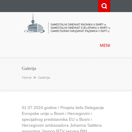
Samostalni sindikat radnika u
BHRT-u
MENI
Galerija
Home
Galerija
01.07.2024.godine / Posjeta šefa Delegacije
Evropske unije u Bosni i Hercegovini i
specijalnog predstavnika EU u Bosni i
Hercegovini ambasadora Johanna Sattlera
pogonima Javnog RTV servisa BIH