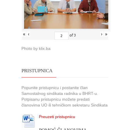
«
‹
›
»
of
3
Photo by klix.ba
PRISTUPNICA
Popunite pristupnicu i postanite član
Samostalnog sindikata radnika u BHRT-u.
Potpisanu pristupnicu možete predati
članovima UO ili tehničkom sekretaru Sindikata
Preuzeti pristupnicu