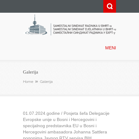
Samostalni sindikat radnika u
BHRT-u
MENI
Galerija
Home
Galerija
01.07.2024.godine / Posjeta šefa Delegacije
Evropske unije u Bosni i Hercegovini i
specijalnog predstavnika EU u Bosni i
Hercegovini ambasadora Johanna Sattlera
pogonima Javnog RTV servisa BIH