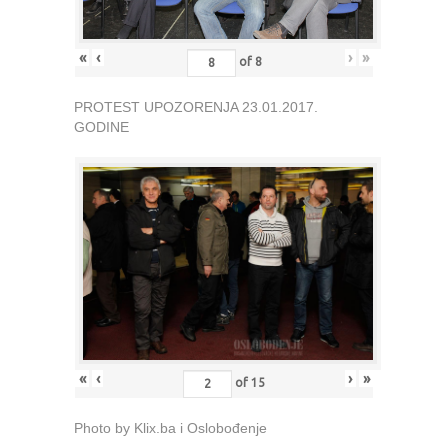
«
‹
›
»
of
8
PROTEST UPOZORENJA 23.01.2017.
GODINE
«
‹
›
»
of
15
Photo by Klix.ba i Oslobođenje