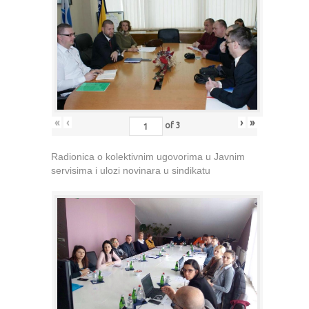
«
‹
›
»
of
3
Radionica o kolektivnim ugovorima u Javnim
servisima i ulozi novinara u sindikatu