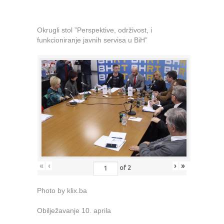
Okrugli stol ”Perspektive, održivost, i
funkcioniranje javnih servisa u BiH”
«
‹
›
»
of
2
Photo by klix.ba
Obilježavanje 10. aprila