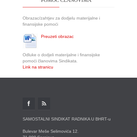
POMOĆ ČLANOVIMA
Obrazac/zahtjev za dodjelu materijalne i
finansijske pomoći
Preuzeti obrazac
Odluke o dodjeli materijalne i finansijske
pomoći članovima Sindikata.
Link na stranicu
SAMOSTALNI SINDIKAT RADNIKA U BHRT-u
Bulevar Meše Selimovića 12.