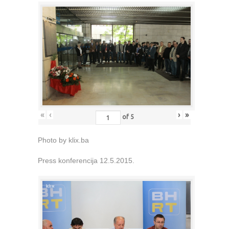
«
‹
›
»
of
5
Photo by klix.ba
Press konferencija 12.5.2015.