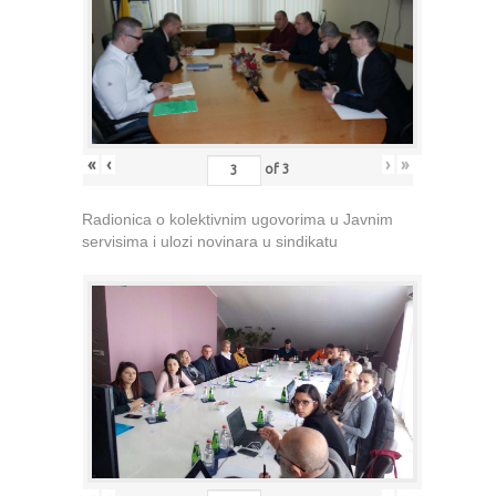
«
‹
›
»
of
3
Radionica o kolektivnim ugovorima u Javnim
servisima i ulozi novinara u sindikatu