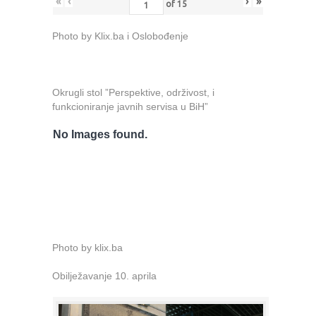
«
‹
›
»
of
15
Photo by Klix.ba i Oslobođenje
Okrugli stol ”Perspektive, održivost, i
funkcioniranje javnih servisa u BiH”
No Images found.
Photo by klix.ba
Obilježavanje 10. aprila