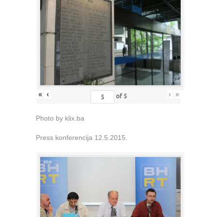
«
‹
›
»
of
5
Photo by klix.ba
Press konferencija 12.5.2015.