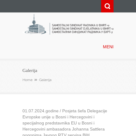
Samostalni sindikat radnika u
BHRT-u
MENI
Galerija
Home
Galerija
01.07.2024.godine / Posjeta šefa Delegacije
Evropske unije u Bosni i Hercegovini i
specijalnog predstavnika EU u Bosni i
Hercegovini ambasadora Johanna Sattlera
pogonima Javnog RTV servisa BIH