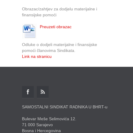
Obrazac/zahtjev za dodjelu materijalne i
finansijske pomoći
Preuzeti obrazac
Odluke o dodjeli materijalne i finansijske
pomoći članovima Sindikata.
Link na stranicu
SAMOSTALNI SINDIKAT RADNIKA U BHRT-u
Bulevar Meše Selimovića 12.
71 000 Sarajevo
Bosna i Hercegovina