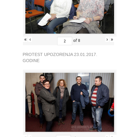
«
‹
›
»
of
8
PROTEST UPOZORENJA 23.01.2017.
GODINE