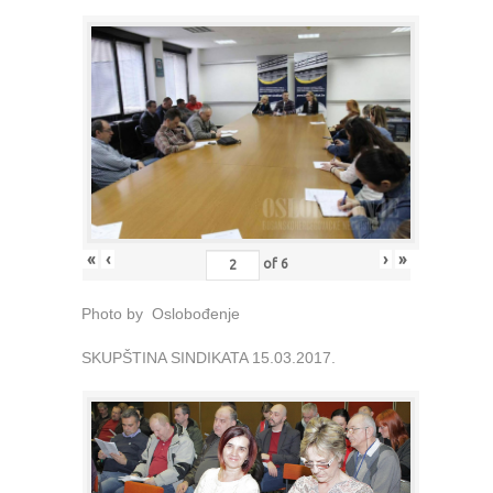
«
‹
›
»
of
6
Photo by Oslobođenje
SKUPŠTINA SINDIKATA 15.03.2017.