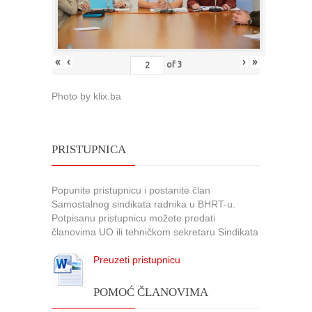
«
‹
›
»
of
3
Photo by klix.ba
PRISTUPNICA
Popunite pristupnicu i postanite član
Samostalnog sindikata radnika u BHRT-u.
Potpisanu pristupnicu možete predati
članovima UO ili tehničkom sekretaru Sindikata
Preuzeti pristupnicu
POMOĆ ČLANOVIMA