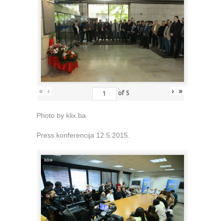
«
‹
›
»
of
5
Photo by klix.ba
Press konferencija 12.5.2015.