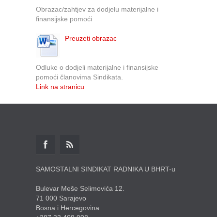
Obrazac/zahtjev za dodjelu materijalne i
finansijske pomoći
Preuzeti obrazac
Odluke o dodjeli materijalne i finansijske
pomoći članovima Sindikata.
Link na stranicu
SAMOSTALNI SINDIKAT RADNIKA U BHRT-u
Bulevar Meše Selimovića 12.
71 000 Sarajevo
Bosna i Hercegovina