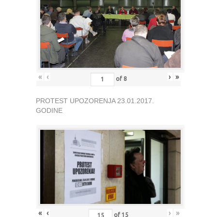
«
‹
›
»
of
8
PROTEST UPOZORENJA 23.01.2017.
GODINE
«
‹
›
»
of
15