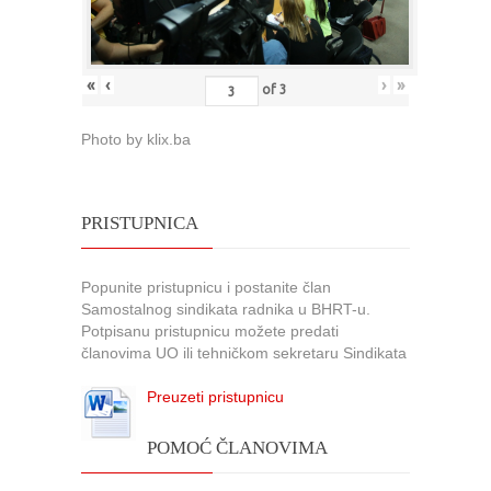
«
‹
›
»
of
3
Photo by klix.ba
PRISTUPNICA
Popunite pristupnicu i postanite član
Samostalnog sindikata radnika u BHRT-u.
Potpisanu pristupnicu možete predati
članovima UO ili tehničkom sekretaru Sindikata
Preuzeti pristupnicu
POMOĆ ČLANOVIMA