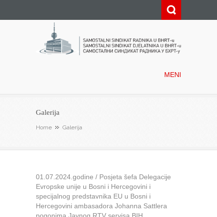
Samostalni sindikat radnika u
BHRT-u
MENI
Galerija
Home
Galerija
01.07.2024.godine / Posjeta šefa Delegacije
Evropske unije u Bosni i Hercegovini i
specijalnog predstavnika EU u Bosni i
Hercegovini ambasadora Johanna Sattlera
pogonima Javnog RTV servisa BIH