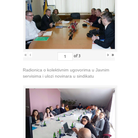
«
‹
›
»
of
3
Radionica o kolektivnim ugovorima u Javnim
servisima i ulozi novinara u sindikatu