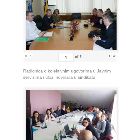
«
‹
›
»
of
3
Radionica o kolektivnim ugovorima u Javnim
servisima i ulozi novinara u sindikatu