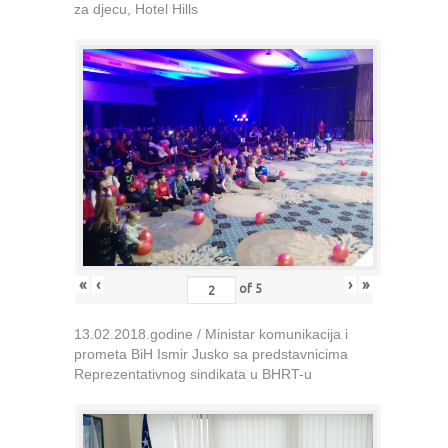
za djecu, Hotel Hills
«
‹
›
»
of
5
13.02.2018.godine / Ministar komunikacija i
prometa BiH Ismir Jusko sa predstavnicima
Reprezentativnog sindikata u BHRT-u