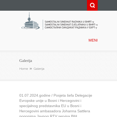
Samostalni sindikat radnika u
BHRT-u
MENI
Galerija
Home
Galerija
01.07.2024.godine / Posjeta šefa Delegacije
Evropske unije u Bosni i Hercegovini i
specijalnog predstavnika EU u Bosni i
Hercegovini ambasadora Johanna Sattlera
pogonima Javnog RTV servisa BIH