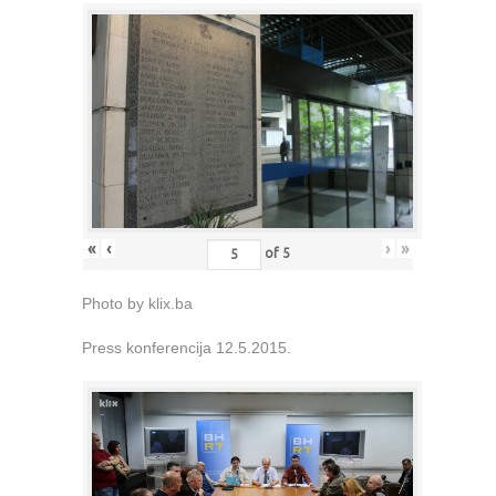
«
‹
›
»
of
5
Photo by klix.ba
Press konferencija 12.5.2015.