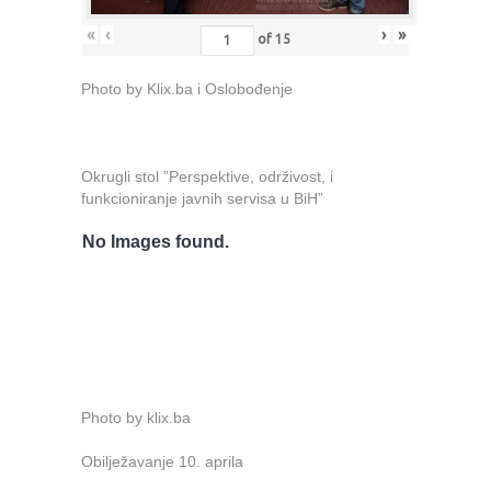
«
‹
›
»
of
15
Photo by Klix.ba i Oslobođenje
Okrugli stol ”Perspektive, održivost, i
funkcioniranje javnih servisa u BiH”
No Images found.
Photo by klix.ba
Obilježavanje 10. aprila