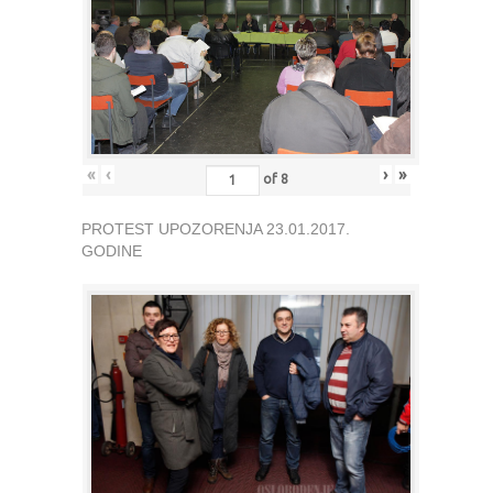
«
‹
›
»
of
8
PROTEST UPOZORENJA 23.01.2017.
GODINE