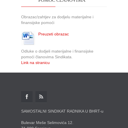
POMOĆ ČLANOVIMA
Obrazac/zahtjev za dodjelu materijalne i
finansijske pomoći
Preuzeti obrazac
Odluke o dodjeli materijalne i finansijske
pomoći članovima Sindikata.
Link na stranicu
SAMOSTALNI SINDIKAT RADNIKA U BHRT-u
Bulevar Meše Selimovića 12.