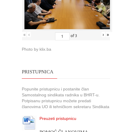
«
‹
›
»
of
3
Photo by klix.ba
PRISTUPNICA
Popunite pristupnicu i postanite član
Samostalnog sindikata radnika u BHRT-u.
Potpisanu pristupnicu možete predati
članovima UO ili tehničkom sekretaru Sindikata
Preuzeti pristupnicu