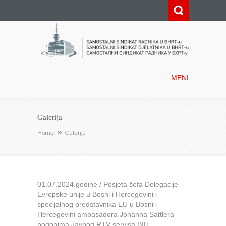
Samostalni sindikat radnika u
BHRT-u
MENI
Galerija
Home
Galerija
01.07.2024.godine / Posjeta šefa Delegacije
Evropske unije u Bosni i Hercegovini i
specijalnog predstavnika EU u Bosni i
Hercegovini ambasadora Johanna Sattlera
pogonima Javnog RTV servisa BIH