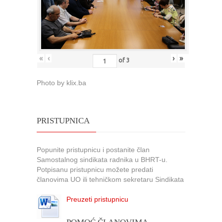
«
‹
›
»
of
3
Photo by klix.ba
PRISTUPNICA
Popunite pristupnicu i postanite član
Samostalnog sindikata radnika u BHRT-u.
Potpisanu pristupnicu možete predati
članovima UO ili tehničkom sekretaru Sindikata
Preuzeti pristupnicu