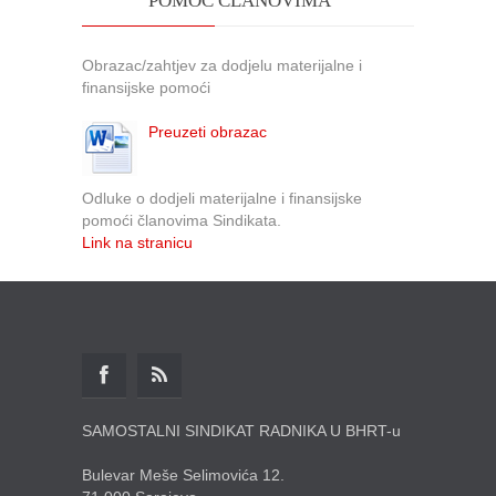
POMOĆ ČLANOVIMA
Obrazac/zahtjev za dodjelu materijalne i
finansijske pomoći
Preuzeti obrazac
Odluke o dodjeli materijalne i finansijske
pomoći članovima Sindikata.
Link na stranicu
SAMOSTALNI SINDIKAT RADNIKA U BHRT-u
Bulevar Meše Selimovića 12.