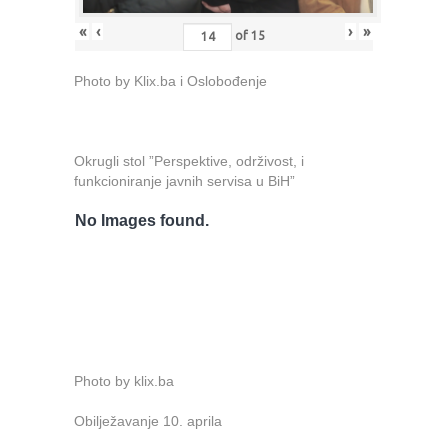
«
‹
›
»
of
15
Photo by Klix.ba i Oslobođenje
Okrugli stol ”Perspektive, održivost, i
funkcioniranje javnih servisa u BiH”
No Images found.
Photo by klix.ba
Obilježavanje 10. aprila