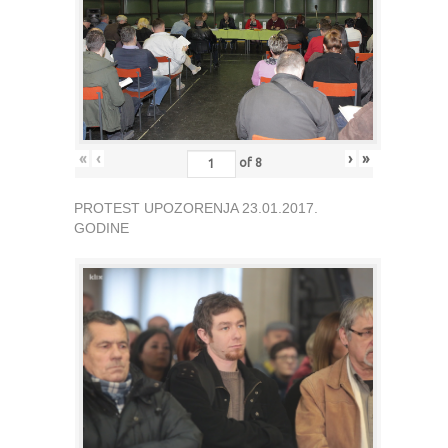
«
‹
›
»
of
8
PROTEST UPOZORENJA 23.01.2017.
GODINE