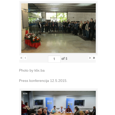
«
‹
›
»
of
5
Photo by klix.ba
Press konferencija 12.5.2015.