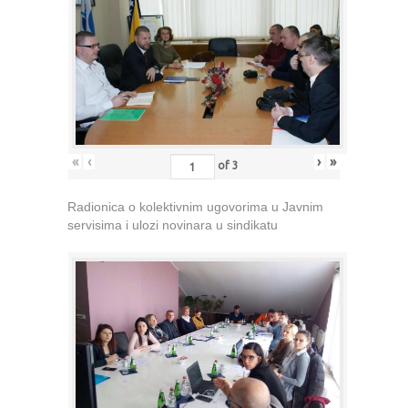
«
‹
›
»
of
3
Radionica o kolektivnim ugovorima u Javnim
servisima i ulozi novinara u sindikatu