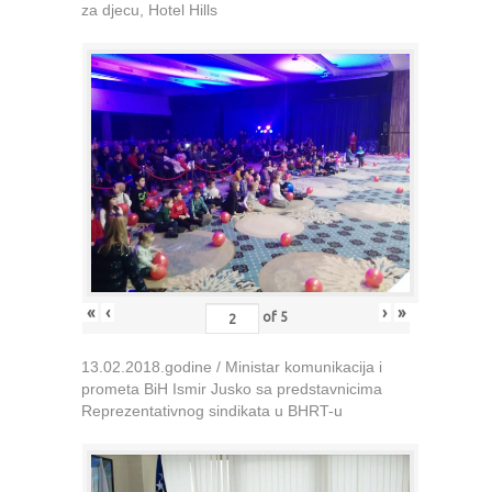
za djecu, Hotel Hills
«
‹
›
»
of
5
13.02.2018.godine / Ministar komunikacija i
prometa BiH Ismir Jusko sa predstavnicima
Reprezentativnog sindikata u BHRT-u