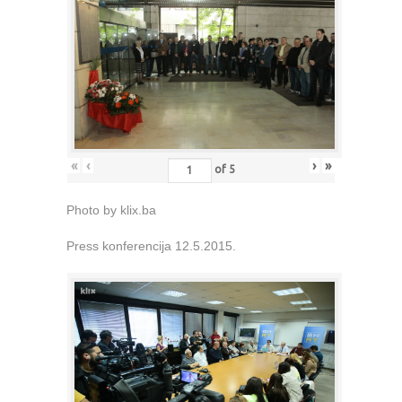
«
‹
›
»
of
5
Photo by klix.ba
Press konferencija 12.5.2015.