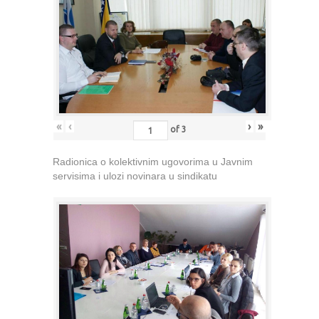
«
‹
›
»
of
3
Radionica o kolektivnim ugovorima u Javnim
servisima i ulozi novinara u sindikatu