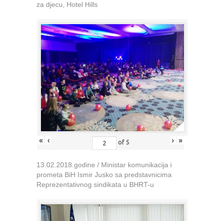
za djecu, Hotel Hills
«
‹
›
»
of
5
13.02.2018.godine / Ministar komunikacija i
prometa BiH Ismir Jusko sa predstavnicima
Reprezentativnog sindikata u BHRT-u