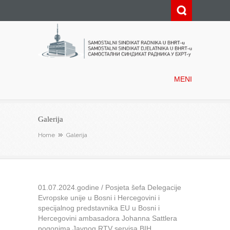
Samostalni sindikat radnika u
BHRT-u
MENI
Galerija
Home
Galerija
01.07.2024.godine / Posjeta šefa Delegacije
Evropske unije u Bosni i Hercegovini i
specijalnog predstavnika EU u Bosni i
Hercegovini ambasadora Johanna Sattlera
pogonima Javnog RTV servisa BIH