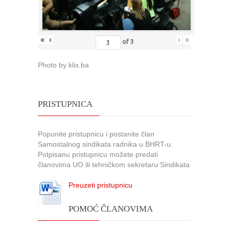
«
‹
›
»
of
3
Photo by klix.ba
PRISTUPNICA
Popunite pristupnicu i postanite član
Samostalnog sindikata radnika u BHRT-u.
Potpisanu pristupnicu možete predati
članovima UO ili tehničkom sekretaru Sindikata
Preuzeti pristupnicu
POMOĆ ČLANOVIMA