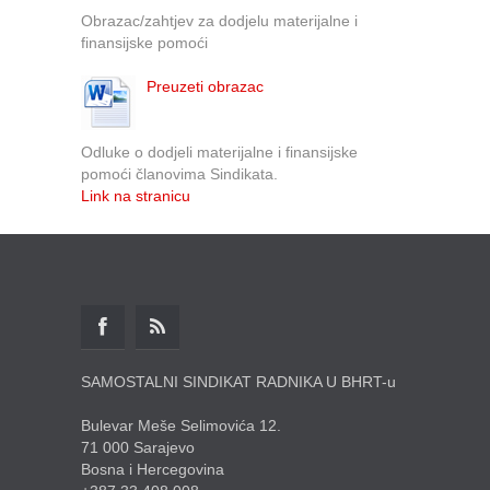
Obrazac/zahtjev za dodjelu materijalne i
finansijske pomoći
Preuzeti obrazac
Odluke o dodjeli materijalne i finansijske
pomoći članovima Sindikata.
Link na stranicu
SAMOSTALNI SINDIKAT RADNIKA U BHRT-u
Bulevar Meše Selimovića 12.
71 000 Sarajevo
Bosna i Hercegovina