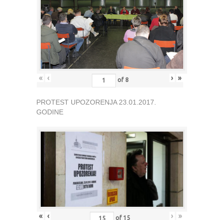
«
‹
›
»
of
8
PROTEST UPOZORENJA 23.01.2017.
GODINE
«
‹
›
»
of
15